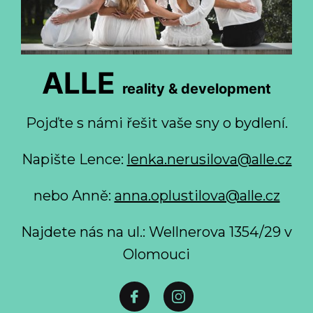
ALLE
reality & development
Pojďte s námi řešit vaše sny o bydlení.
Napište Lence:
lenka.nerusilova@alle.cz
nebo Anně:
anna.oplustilova@alle.cz
Najdete nás na ul.: Wellnerova 1354/29 v
Olomouci