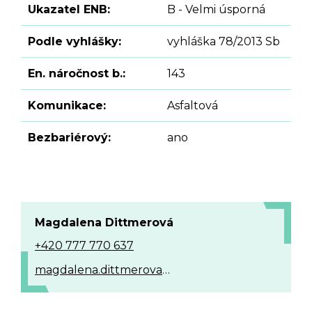
Ukazatel ENB:
B - Velmi úsporná
Podle vyhlášky:
vyhláška 78/2013 Sb
En. náročnost b.:
143
Komunikace:
Asfaltová
Bezbariérový:
ano
Magdalena Dittmerová
+420 777 770 637
magdalena.dittmerova@alle.cz