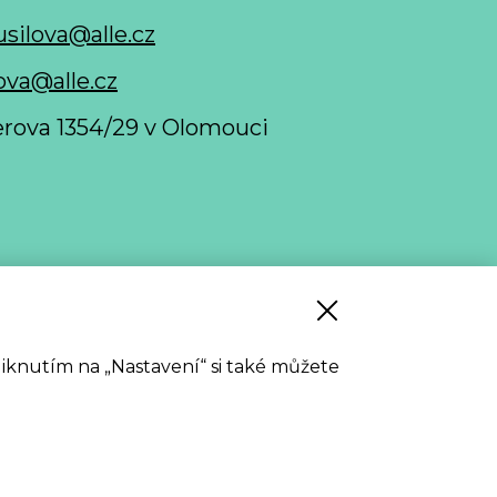
usilova@alle.cz
ova@alle.cz
nerova 1354/29 v Olomouci
 stažení
Kliknutím na „Nastavení“ si také můžete