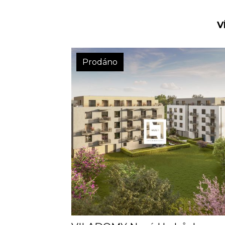
V
Prodáno