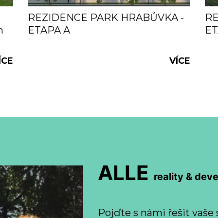
REZIDENCE PARK HRABŮVKA -
RE
h
ETAPA A
ET
ÍCE
VÍCE
ALLE
reality & dev
Pojďte s námi řešit vaše 