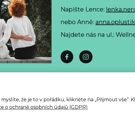
Napište Lence:
lenka.ner
nebo Anně:
anna.oplustil
Najdete nás na ul.: Well
 formulář pro odstoupení od smlouvy spotřebitelem ke
Zpracování osobních údajů
slíte, že je to v pořádku, klikněte na „Přijmout vše“. 
ALLE 2026
ce o ochraně osobních údajů (GDPR)