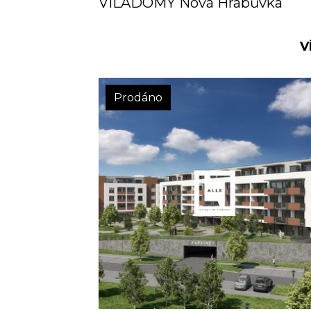
VILADOMY Nová Hrabůvka
V
Prodáno