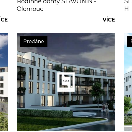
Rodinné domy SLAVONÍN -
SL
Olomouc
H
ÍCE
VÍCE
Prodáno