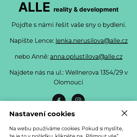
ALLE
reality & development
Pojďte s námi řešit vaše sny o bydlení.
Napište Lence:
lenka.nerusilova@alle.cz
nebo Anně:
anna.oplustilova@alle.cz
Najdete nás na ul.: Wellnerova 1354/29 v
Olomouci
Nastavení cookies
Vzorový formulář pro odstoupení od smlouvy
Na webu používáme cookies. Pokud si myslíte,
spotřebitelem ke stažení
že je to v pořádku, klikněte na „Přijmout vše“.