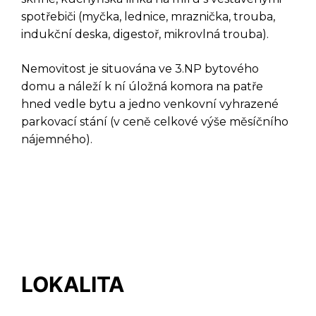
spotřebiči (myčka, lednice, mraznička, trouba,
indukční deska, digestoř, mikrovlná trouba).
Nemovitost je situována ve 3.NP bytového
DOTAZ K TÉTO
domu a náleží k ní úložná komora na patře
NEMOVITOSTI
hned vedle bytu a jedno venkovní vyhrazené
parkovací stání (v ceně celkové výše měsíčního
nájemného).
LOKALITA