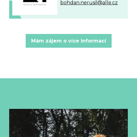
bohdan.nerusil@alle.cz
Mám zájem o více informací