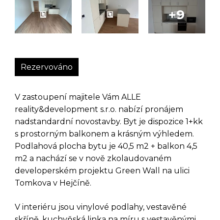
Rezervováno
V zastoupení majitele Vám ALLE
reality&development s.r.o. nabízí pronájem
nadstandardní novostavby. Byt je dispozice 1+kk
s prostorným balkonem a krásným výhledem.
Podlahová plocha bytu je 40,5 m2 + balkon 4,5
m2 a nachází se v nově zkolaudovaném
developerském projektu Green Wall na ulici
Tomkova v Hejčíně.
V interiéru jsou vinylové podlahy, vestavěné
skříně, kuchyňská linka na míru s vestavěnými