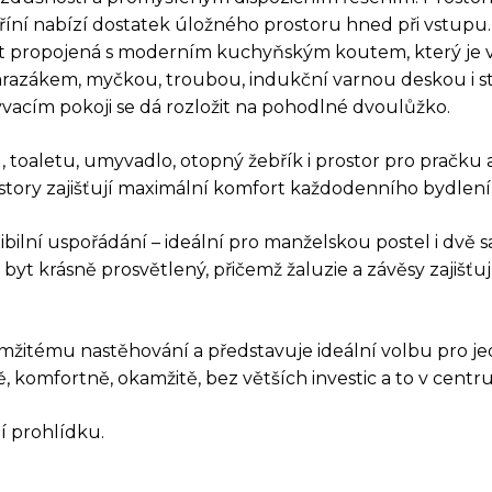
říní nabízí dostatek úložného prostoru hned při vstupu
st propojená s moderním kuchyňským koutem, který je
s mrazákem, myčkou, troubou, indukční varnou deskou i 
vacím pokoji se dá rozložit na pohodlné dvoulůžko.
 toaletu, umyvadlo, otopný žebřík i prostor pro pračku a
tory zajišťují maximální komfort každodenního bydlení
ibilní uspořádání – ideální pro manželskou postel i dvě 
AZ K TÉTO NEMOVIT
yt krásně prosvětlený, přičemž žaluzie a závěsy zajišťuj
mžitému nastěhování a představuje ideální volbu pro jedn
 komfortně, okamžitě, bez větších investic a to v centru
 prohlídku.