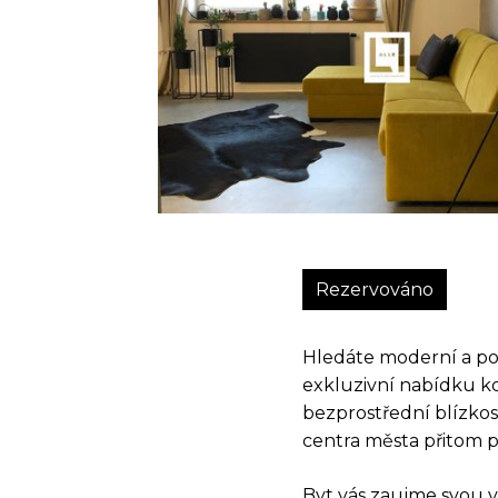
Rezervováno
Hledáte moderní a po
exkluzivní nabídku ko
bezprostřední blízkos
centra města přitom 
Byt vás zaujme svou 