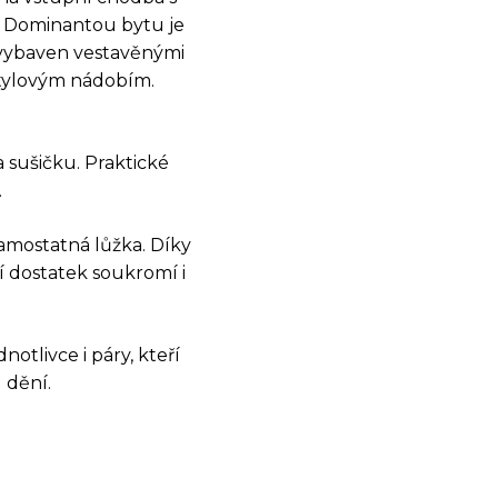
. Dominantou bytu je
 vybaven vestavěnými
stylovým nádobím.
 sušičku. Praktické
.
samostatná lůžka. Díky
OSTI
í dostatek soukromí i
otlivce i páry, kteří
 dění.