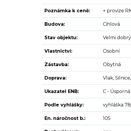
Poznámka k ceně:
+ provize R
Budova:
Cihlová
Stav objektu:
Velmi dobrý
Vlastnictví:
Osobní
Zástavba:
Obytná
Doprava:
Vlak, Silni
Ukazatel ENB:
C - Úsporná
Podle vyhlášky:
vyhláška 78
En. náročnost b.:
105