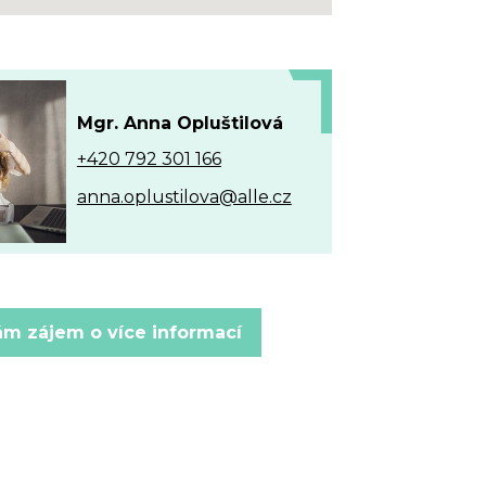
Mgr. Anna Opluštilová
+420 792 301 166
anna.oplustilova@alle.cz
m zájem o více informací