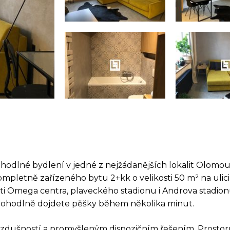
hodlné bydlení v jedné z nejžádanějších lokalit Olomo
mpletně zařízeného bytu 2+kk o velikosti 50 m² na ulici
ti Omega centra, plaveckého stadionu i Androva stadion
pohodlně dojdete pěšky během několika minut.
vzdušností a promyšleným dispozičním řešením. Prostor