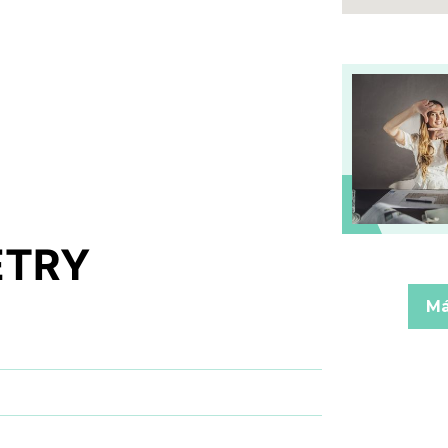
ETRY
Má