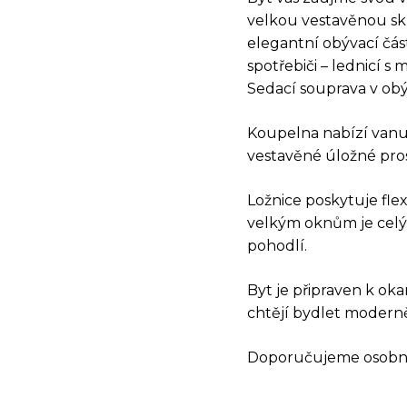
velkou vestavěnou sk
elegantní obývací čá
spotřebiči – lednicí 
Sedací souprava v obý
Koupelna nabízí vanu,
vestavěné úložné pros
Ložnice poskytuje flex
DOT
velkým oknům je celý b
pohodlí.
Byt je připraven k oka
chtějí bydlet moderně,
Doporučujeme osobní