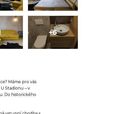
uce? Máme pro vás
 U Stadionu – v
u. Do historického
ná vstupní chodba s