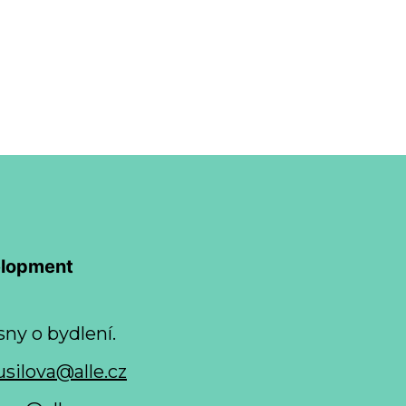
elopment
sny o bydlení.
usilova@alle.cz