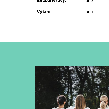
Bezbariérový:
ano
Výtah:
ano