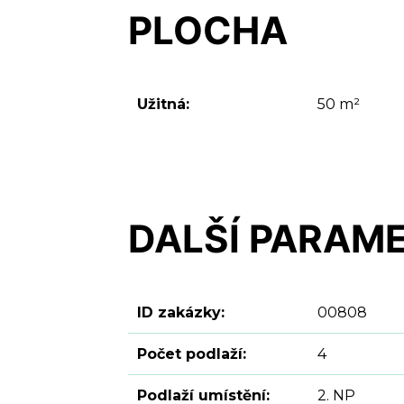
PLOCHA
Užitná:
50 m²
DALŠÍ PARAM
ID zakázky:
00808
Počet podlaží:
4
Podlaží umístění:
2. NP