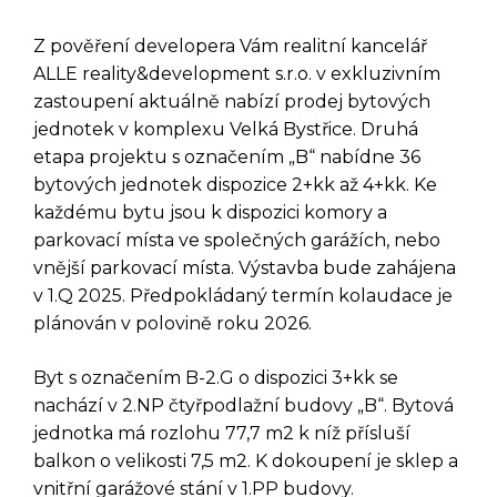
Z pověření developera Vám realitní kancelář
ALLE reality&development s.r.o. v exkluzivním
zastoupení aktuálně nabízí prodej bytových
jednotek v komplexu Velká Bystřice. Druhá
etapa projektu s označením „B“ nabídne 36
bytových jednotek dispozice 2+kk až 4+kk. Ke
každému bytu jsou k dispozici komory a
parkovací místa ve společných garážích, nebo
vnější parkovací místa. Výstavba bude zahájena
v 1.Q 2025. Předpokládaný termín kolaudace je
plánován v polovině roku 2026.
Byt s označením B-2.G o dispozici 3+kk se
nachází v 2.NP čtyřpodlažní budovy „B“. Bytová
jednotka má rozlohu 77,7 m2 k níž přísluší
balkon o velikosti 7,5 m2. K dokoupení je sklep a
vnitřní garážové stání v 1.PP budovy.