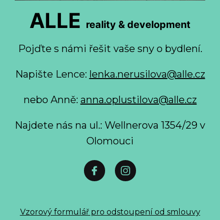
ALLE
reality & development
Pojďte s námi řešit vaše sny o bydlení.
Napište Lence:
lenka.nerusilova@alle.cz
nebo Anně:
anna.oplustilova@alle.cz
Najdete nás na ul.: Wellnerova 1354/29 v
Olomouci
Vzorový formulář pro odstoupení od smlouvy