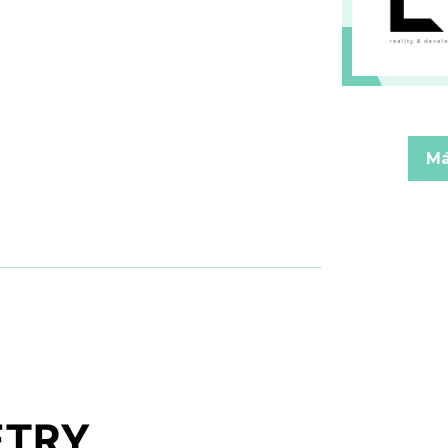
Má
ETRY