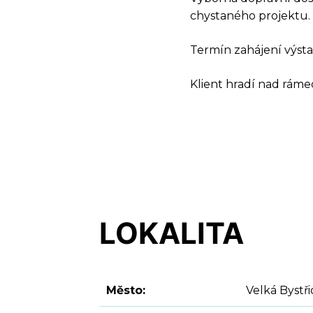
chystaného projektu.
Termín zahájení výst
Klient hradí nad rámec
DOT
LOKALITA
Město:
Velká Bystři