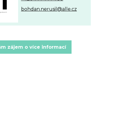
bohdan.nerusil@alle.cz
m zájem o více informací