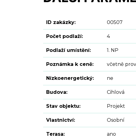
ID zakázky:
00507
Počet podlaží:
4
Podlaží umístění:
1. NP
Poznámka k ceně:
včetně prov
Nízkoenergetický:
ne
Budova:
Cihlová
Stav objektu:
Projekt
Vlastnictví:
Osobní
Terasa:
ano