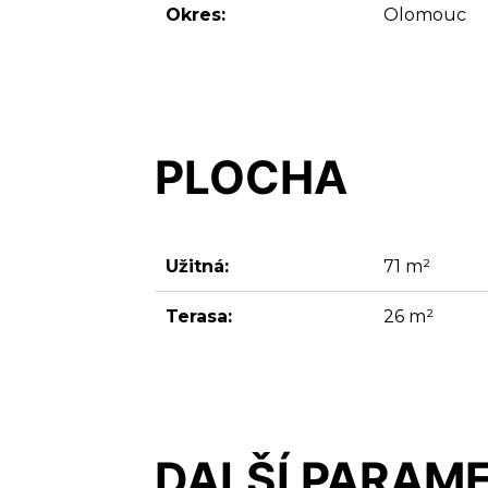
Okres:
Olomouc
PLOCHA
Užitná:
71 m²
Terasa:
26 m²
DALŠÍ PARAM