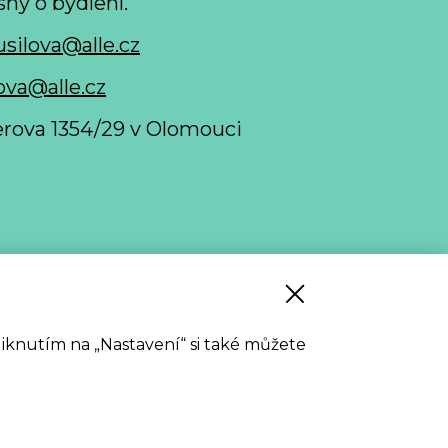
sny o bydlení.
usilova@alle.cz
ova@alle.cz
nerova 1354/29 v Olomouci
 stažení
Kliknutím na „Nastavení“ si také můžete