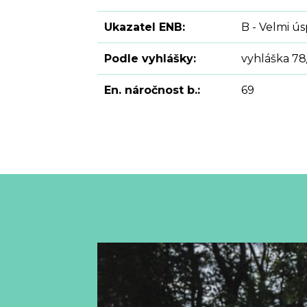
Ukazatel ENB:
B - Velmi ú
Podle vyhlášky:
vyhláška 78
En. náročnost b.:
69