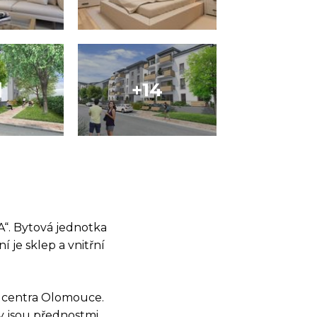
A“. Bytová jednotka
 je sklep a vnitřní
d centra Olomouce.
y jsou přednostmi