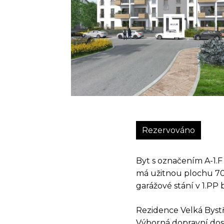
Rezervováno
Byt s označením A-1.F 
má užitnou plochu 70,6
garážové stání v 1.PP
Rezidence Velká Bystř
Výborná dopravní dos