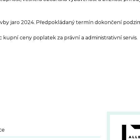
avby jaro 2024. Předpokládaný termín dokončení podzi
 kupní ceny poplatek za právní a administrativní servis.
AZ K TÉTO NEMOVIT
ce