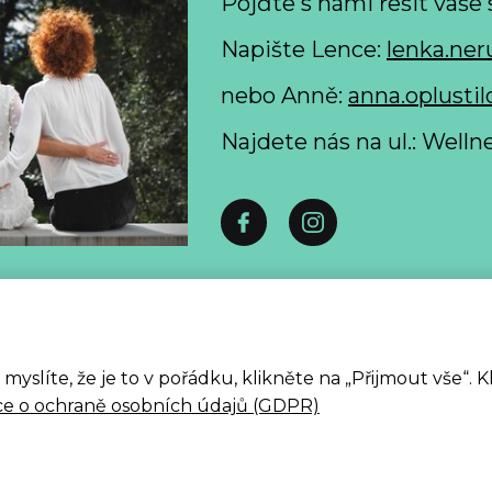
Pojďte s námi řešit vaše 
Napište Lence:
lenka.ner
nebo Anně:
anna.oplustil
Najdete nás na ul.: Well
 formulář pro odstoupení od smlouvy spotřebitelem ke
Zpracování osobních údajů
slíte, že je to v pořádku, klikněte na „Přijmout vše“. 
ALLE 2026
ce o ochraně osobních údajů (GDPR)