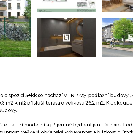
o dispozici 3+kk se nachází v 1.NP čtyřpodlažní budovy „
 m2 k níž přísluší terasa o velikosti 26,2 m2. K dokoupení
 budovy.
ice nabízí moderní a příjemné bydlení jen pár minut o
tupnost, veškerá občanská vybavenost a blízkost přírod