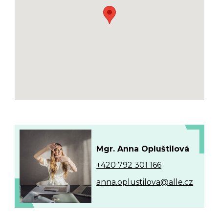
Mgr. Anna Opluštilová
+420 792 301 166
anna.oplustilova@alle.cz