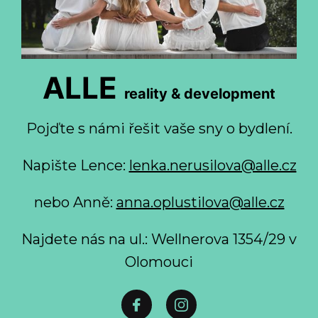
ALLE
reality & development
Pojďte s námi řešit vaše sny o bydlení.
Napište Lence:
lenka.nerusilova@alle.cz
nebo Anně:
anna.oplustilova@alle.cz
Najdete nás na ul.: Wellnerova 1354/29 v
Olomouci