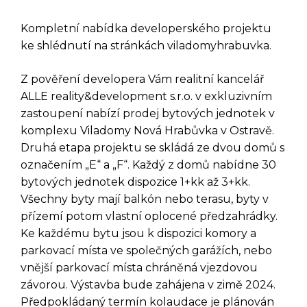
Kompletní nabídka developerského projektu
ke shlédnutí na stránkách viladomyhrabuvka.
Z pověření developera Vám realitní kancelář
ALLE reality&development s.r.o. v exkluzivním
zastoupení nabízí prodej bytových jednotek v
komplexu Viladomy Nová Hrabůvka v Ostravě.
Druhá etapa projektu se skládá ze dvou domů s
označením „E“ a „F“. Každý z domů nabídne 30
bytových jednotek dispozice 1+kk až 3+kk.
Všechny byty mají balkón nebo terasu, byty v
přízemí potom vlastní oplocené předzahrádky.
Ke každému bytu jsou k dispozici komory a
parkovací místa ve společných garážích, nebo
vnější parkovací místa chráněná vjezdovou
závorou. Výstavba bude zahájena v zimě 2024.
Předpokládaný termín kolaudace je plánován