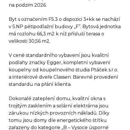
na podzim 2026.
Byt s označením F5.3 o dispozici 3+kk se nachází
v 5.NP pětipodlažní budovy „F“. Bytová jednotka
má rozlohu 66,3 m2 k níž přísluší terasa o
velikosti 30,56 m2.
V ceně standardního vybavení jsou kvalitní
podlahy značky Egger, kompletní vybavení
koupelny od koupelnového studia Ptáček s.r.o.
a interiérové dveře Classen. Barevné provedení
standardu na přání klienta.
Dokonalé zateplení domu, kvalitní okna s
DOTAZ K TÉTO
trojitým zasklením a solární elektrárna jsou
zárukou nízkých provozních nákladů. Díky
NEMOVITOSTI
tomu jsou domy dle energetického štítku
zařazeny do kategorie „B – Vysoce úsporné