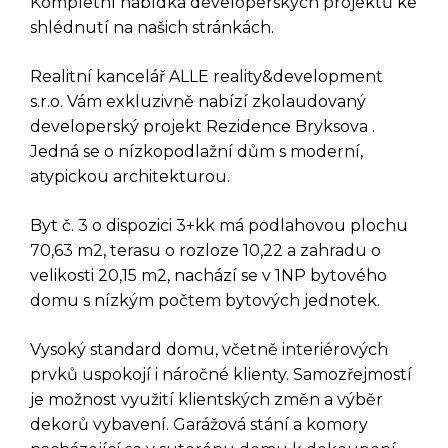
Kompletní nabídka developerských projektů ke
shlédnutí na našich stránkách.
Realitní kancelář ALLE reality&development
s.r.o. Vám exkluzivně nabízí zkolaudovaný
developerský projekt Rezidence Bryksova .
Jedná se o nízkopodlažní dům s moderní,
atypickou architekturou.
Byt č. 3 o dispozici 3+kk má podlahovou plochu
70,63 m2, terasu o rozloze 10,22 a zahradu o
velikosti 20,15 m2, nachází se v 1NP bytového
domu s nízkým počtem bytových jednotek.
Vysoký standard domu, včetně interiérových
prvků uspokojí i náročné klienty. Samozřejmostí
je možnost využití klientských změn a výběr
dekorů vybavení. Garážová stání a komory