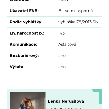
Ukazatel ENB:
B - Velmi úsporná
Podle vyhlášky:
vyhláška 78/2013 Sb
En. náročnost b.:
143
Komunikace:
Asfaltová
Bezbariérový:
ano
Výtah:
ano
Lenka Nerušilová