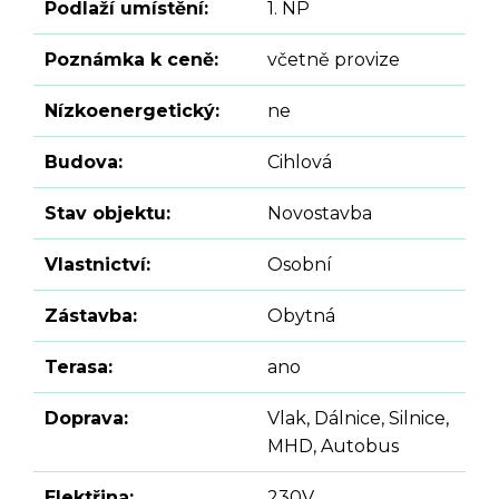
Podlaží umístění:
1. NP
Poznámka k ceně:
včetně provize
Nízkoenergetický:
ne
Budova:
Cihlová
Stav objektu:
Novostavba
Vlastnictví:
Osobní
Zástavba:
Obytná
Terasa:
ano
Doprava:
Vlak, Dálnice, Silnice,
MHD, Autobus
Elektřina:
230V