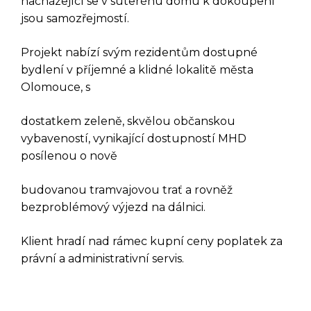
nacházející se v suterénu domu k dokoupení
jsou samozřejmostí.
Projekt nabízí svým rezidentům dostupné
bydlení v příjemné a klidné lokalitě města
Olomouce, s
dostatkem zeleně, skvělou občanskou
vybaveností, vynikající dostupností MHD
posílenou o nově
DOTAZ K TÉTO
budovanou tramvajovou trať a rovněž
NEMOVITOSTI
bezproblémový výjezd na dálnici.
Klient hradí nad rámec kupní ceny poplatek za
právní a administrativní servis.