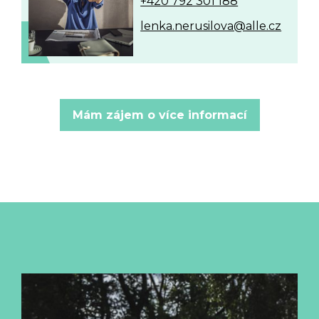
+420 792 301 188
lenka.nerusilova@alle.cz
Mám zájem o více informací