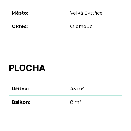
Město:
Velká Bystřice
Okres:
Olomouc
PLOCHA
Užitná:
43 m²
Balkon:
8 m²