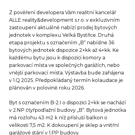
Z pověření developera Vám realitní kancelář
ALLE reality&development s.r.o. v exkluzivním
zastoupení aktuálně nabízí prodej bytových
jednotek v komplexu Velká Bystřice. Druhá
etapa projektu s označením „B“ nabídne 36
bytových jednotek dispozice 2+kk až 4+kk. Ke
každému bytu jsou k dispozici komory a
parkovací místa ve společných garážích, nebo
vnější parkovací místa. Výstavba bude zahájena
v 1.Q 2025. Předpokládaný termín kolaudace je
plánován v polovině roku 2026.
Byt s označením B-2.I o dispozici 2+kk se nachází
v 2.NP čtyřpodlažní budovy „B“. Bytová jednotka
má rozlohu 43 m2 k níž přísluší balkon o
velikosti 7,5 m2. K dokoupení je sklep a vnitřní
garážové stání v 1.PP budovy.