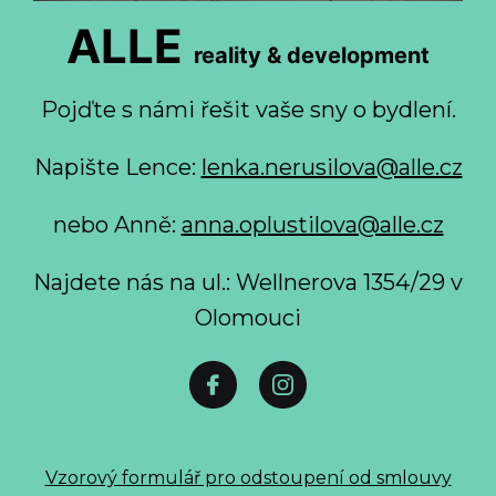
ALLE
reality & development
Pojďte s námi řešit vaše sny o bydlení.
Napište Lence:
lenka.nerusilova@alle.cz
nebo Anně:
anna.oplustilova@alle.cz
Najdete nás na ul.: Wellnerova 1354/29 v
Olomouci
Vzorový formulář pro odstoupení od smlouvy