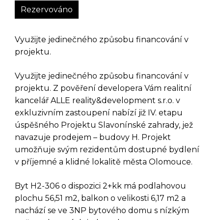
Rezervováno
Využijte jedinečného způsobu financování v
projektu.
Využijte jedinečného způsobu financování v
projektu. Z pověření developera Vám realitní
kancelář ALLE reality&development s.r.o. v
exkluzivním zastoupení nabízí již IV. etapu
úspěšného Projektu Slavonínské zahrady, jež
navazuje prodejem – budovy H. Projekt
umožňuje svým rezidentům dostupné bydlení
v příjemné a klidné lokalitě města Olomouce.
Byt H2-306 o dispozici 2+kk má podlahovou
plochu 56,51 m2, balkon o velikosti 6,17 m2 a
nachází se ve 3NP bytového domu s nízkým