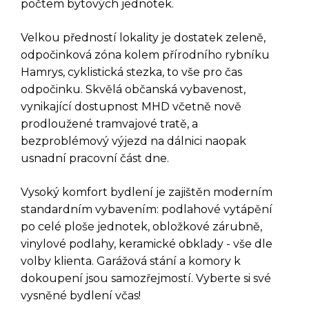
počtem bytových jednotek.
Velkou předností lokality je dostatek zeleně,
odpočinková zóna kolem přírodního rybníku
Hamrys, cyklistická stezka, to vše pro čas
odpočinku. Skvělá občanská vybavenost,
vynikající dostupnost MHD včetně nově
prodloužené tramvajové tratě, a
bezproblémový výjezd na dálnici naopak
usnadní pracovní část dne.
DOTAZ K TÉTO
Vysoký komfort bydlení je zajištěn moderním
standardním vybavením: podlahové vytápění
NEMOVITOSTI
po celé ploše jednotek, obložkové zárubně,
vinylové podlahy, keramické obklady - vše dle
volby klienta. Garážová stání a komory k
dokoupení jsou samozřejmostí. Vyberte si své
vysněné bydlení včas!