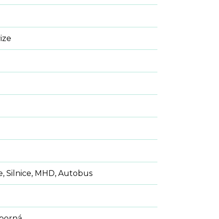
ize
e, Silnice, MHD, Autobus
sporná