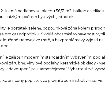
i 2+kk má podlahovou plochu 56,51 m2, balkon o velikosti
u s nízkým počtem bytových jednotek.
lity je dostatek zeleně, odpočinková zóna kolem přírod
 vše pro čas odpočinku. Skvělá občanská vybavenost, vyni
loužené tramvajové tratě, a bezproblémový výjezd na 
 dne.
ní je zajištěn moderním standardním vybavením: podla
kové zárubně, vinylové podlahy, keramické obklady - vše 
AZ K TÉTO NEMOVIT
ry k dokoupení jsou samozřejmostí. Vyberte si své vysně
 kupní ceny poplatek za právní a administrativní servis.