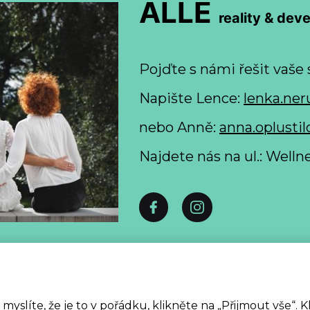
ALLE
reality & dev
Pojďte s námi řešit vaše 
Napište Lence:
lenka.ner
nebo Anně:
anna.oplustil
Najdete nás na ul.: Well
 formulář pro odstoupení od smlouvy spotřebitelem ke
Zpracování osobních údajů
slíte, že je to v pořádku, klikněte na „Přijmout vše“. 