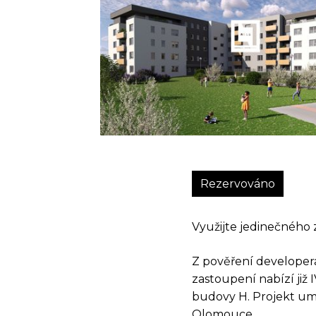
Rezervováno
Využijte jedinečného 
Z pověření developera
zastoupení nabízí již
budovy H. Projekt um
Olomouce.