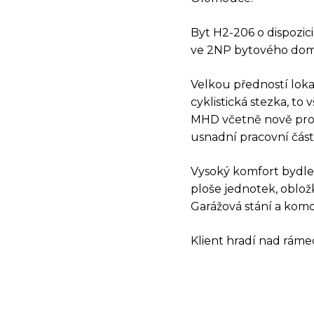
Byt H2-206 o dispozic
ve 2NP bytového dom
Velkou předností loka
cyklistická stezka, to
MHD včetně nově prod
usnadní pracovní část
Vysoký komfort bydle
ploše jednotek, oblož
DOT
Garážová stání a komo
Klient hradí nad rámec