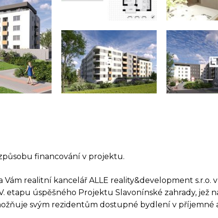
způsobu financování v projektu.
 Vám realitní kancelář ALLE reality&development s.r.o. 
 IV. etapu úspěšného Projektu Slavonínské zahrady, jež 
ožňuje svým rezidentům dostupné bydlení v příjemné a 