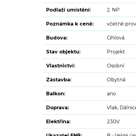
Podlaží umístění:
2. NP
Poznámka k ceně:
včetně prov
Budova:
Cihlová
Stav objektu:
Projekt
Vlastnictví:
Osobní
Zástavba:
Obytná
Balkon:
ano
Doprava:
Vlak, Dálnic
Elektřina:
230V
Ukazatel ENB:
B - Velmi ú