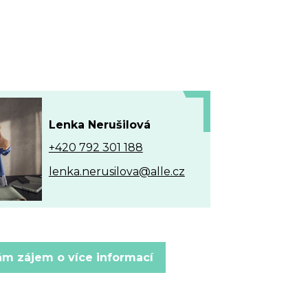
Lenka Nerušilová
+420 792 301 188
lenka.nerusilova@alle.cz
m zájem o více informací