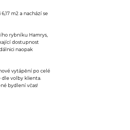
 6,17 m2 a nachází se
ního rybníku Hamrys,
kající dostupnost
dálnici naopak
hové vytápění po celé
dle volby klienta.
OSTI
né bydlení včas!