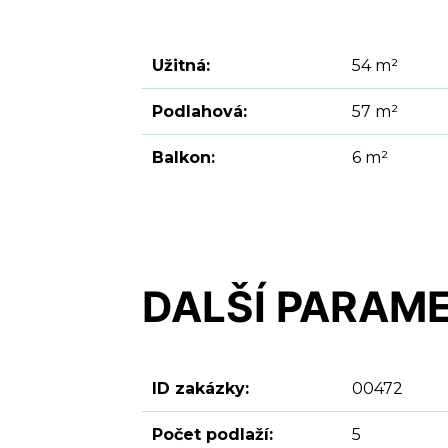
Užitná:
54 m²
Podlahová:
57 m²
Balkon:
6 m²
DALŠÍ PARAM
ID zakázky:
00472
Počet podlaží:
5