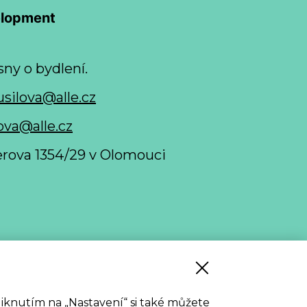
elopment
sny o bydlení.
usilova@alle.cz
ova@alle.cz
nerova 1354/29 v Olomouci
 stažení
Kliknutím na „Nastavení“ si také můžete