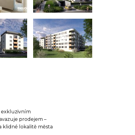
v exkluzivním
navazuje prodejem –
klidné lokalitě města