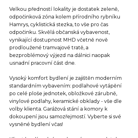
Velkou předností lokality je dostatek zeleně,
odpočinková zóna kolem přírodního rybníku
Hamrys, cyklistická stezka, to vše pro čas
odpočinku. Skvělá občanská vybavenost,
vynikající dostupnost MHD včetně nově
prodloužené tramvajové tratě, a
bezproblémový výjezd na dálnici naopak
usnadní pracovní část dne.
Vysoký komfort bydlení je zajištěn moderním
DOTAZ K TÉTO
standardním vybavením: podlahové vytápění
po celé ploše jednotek, obložkové zárubně,
NEMOVITOSTI
vinylové podlahy, keramické obklady - vše dle
volby klienta. Garážová stání a komory k
dokoupení jsou samozřejmostí. Vyberte si své
vysněné bydlení včas!