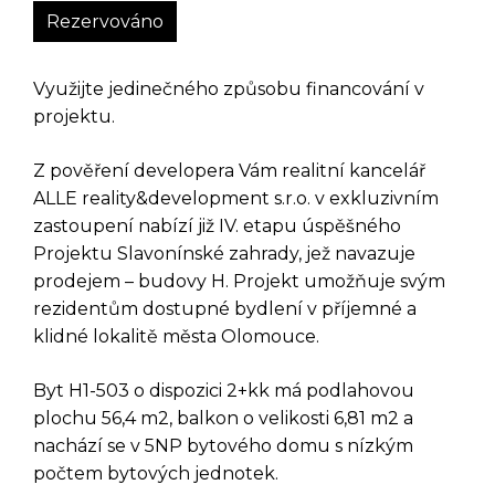
Rezervováno
Využijte jedinečného způsobu financování v
projektu.
Z pověření developera Vám realitní kancelář
ALLE reality&development s.r.o. v exkluzivním
zastoupení nabízí již IV. etapu úspěšného
Projektu Slavonínské zahrady, jež navazuje
prodejem – budovy H. Projekt umožňuje svým
rezidentům dostupné bydlení v příjemné a
klidné lokalitě města Olomouce.
Byt H1-503 o dispozici 2+kk má podlahovou
plochu 56,4 m2, balkon o velikosti 6,81 m2 a
nachází se v 5NP bytového domu s nízkým
počtem bytových jednotek.