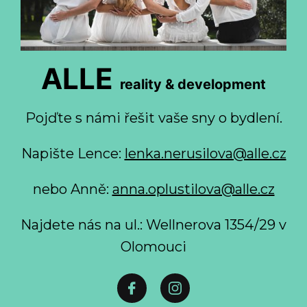
ALLE
reality & development
Pojďte s námi řešit vaše sny o bydlení.
Napište Lence:
lenka.nerusilova@alle.cz
nebo Anně:
anna.oplustilova@alle.cz
Najdete nás na ul.: Wellnerova 1354/29 v
Olomouci