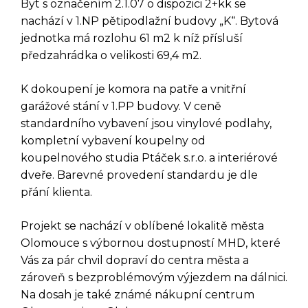
Byt s označením 2.1.07 o dispozici 2+kk se
nachází v 1.NP pětipodlažní budovy „K“. Bytová
jednotka má rozlohu 61 m2 k níž přísluší
předzahrádka o velikosti 69,4 m2.
K dokoupení je komora na patře a vnitřní
garážové stání v 1.PP budovy. V ceně
standardního vybavení jsou vinylové podlahy,
kompletní vybavení koupelny od
DOTAZ K TÉTO
koupelnového studia Ptáček s.r.o. a interiérové
NEMOVITOSTI
dveře. Barevné provedení standardu je dle
přání klienta.
Projekt se nachází v oblíbené lokalitě města
Olomouce s výbornou dostupností MHD, které
Vás za pár chvil dopraví do centra města a
zároveň s bezproblémovým výjezdem na dálnici.
Na dosah je také známé nákupní centrum