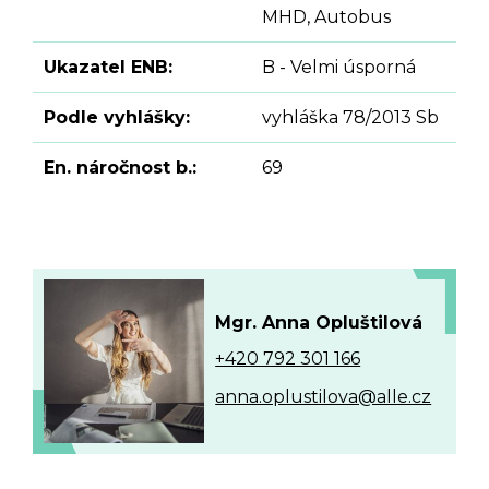
MHD, Autobus
Ukazatel ENB:
B - Velmi úsporná
Podle vyhlášky:
vyhláška 78/2013 Sb
En. náročnost b.:
69
Mgr. Anna Opluštilová
+420 792 301 166
anna.oplustilova@alle.cz