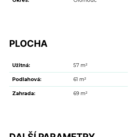
Okres:
Olomouc
PLOCHA
Užitná:
57 m²
Podlahová:
61 m²
Zahrada:
69 m²
DALŠÍ PARAMETRY