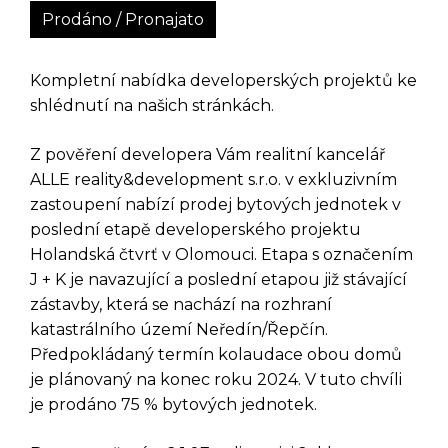
Prodáno / Pronajato
Kompletní nabídka developerských projektů ke
shlédnutí na našich stránkách.
Z pověření developera Vám realitní kancelář
ALLE reality&development s.r.o. v exkluzivním
zastoupení nabízí prodej bytových jednotek v
poslední etapě developerského projektu
Holandská čtvrť v Olomouci. Etapa s označením
J + K je navazující a poslední etapou již stávající
zástavby, která se nachází na rozhraní
katastrálního území Neředín/Řepčín.
Předpokládaný termín kolaudace obou domů
je plánovaný na konec roku 2024. V tuto chvíli
je prodáno 75 % bytových jednotek.