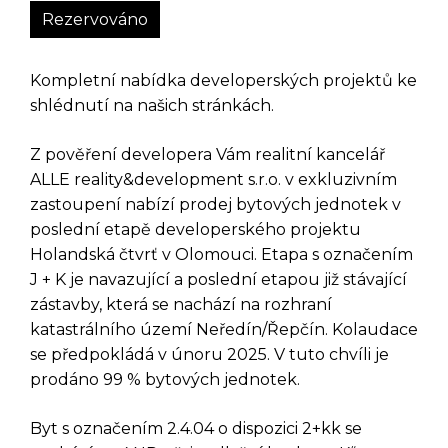
Rezervováno
Kompletní nabídka developerských projektů ke
shlédnutí na našich stránkách.
Z pověření developera Vám realitní kancelář
ALLE reality&development s.r.o. v exkluzivním
zastoupení nabízí prodej bytových jednotek v
poslední etapě developerského projektu
Holandská čtvrť v Olomouci. Etapa s označením
J + K je navazující a poslední etapou již stávající
zástavby, která se nachází na rozhraní
katastrálního území Neředín/Řepčín. Kolaudace
se předpokládá v únoru 2025. V tuto chvíli je
prodáno 99 % bytových jednotek.
Byt s označením 2.4.04 o dispozici 2+kk se