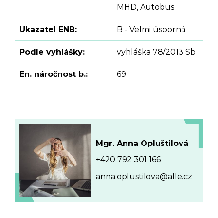
MHD, Autobus
Ukazatel ENB:
B - Velmi úsporná
Podle vyhlášky:
vyhláška 78/2013 Sb
En. náročnost b.:
69
Mgr. Anna Opluštilová
+420 792 301 166
anna.oplustilova@alle.cz