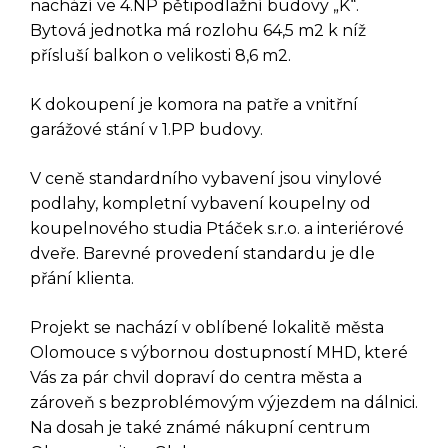
nachází ve 4.NP pětipodlažní budovy „K“.
Bytová jednotka má rozlohu 64,5 m2 k níž
přísluší balkon o velikosti 8,6 m2.
K dokoupení je komora na patře a vnitřní
garážové stání v 1.PP budovy.
V ceně standardního vybavení jsou vinylové
podlahy, kompletní vybavení koupelny od
DOTAZ K TÉTO
koupelnového studia Ptáček s.r.o. a interiérové
NEMOVITOSTI
dveře. Barevné provedení standardu je dle
přání klienta.
Projekt se nachází v oblíbené lokalitě města
Olomouce s výbornou dostupností MHD, které
Vás za pár chvil dopraví do centra města a
zároveň s bezproblémovým výjezdem na dálnici.
Na dosah je také známé nákupní centrum