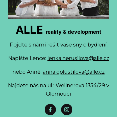
ALLE
reality & development
Pojďte s námi řešit vaše sny o bydlení.
Napište Lence:
lenka.nerusilova@alle.cz
nebo Anně:
anna.oplustilova@alle.cz
Najdete nás na ul.: Wellnerova 1354/29 v
Olomouci