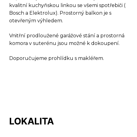
kvalitní kuchyňskou linkou se všemi spotřebiči (
Bosch a Elektrolux). Prostorný balkon je s
otevřeným výhledem.
Vnitřní prodloužené garážové stání a prostorná
komora v suterénu jsou možné k dokoupení.
Doporučujeme prohlídku s makléřem.
DOTAZ K TÉTO
NEMOVITOSTI
LOKALITA