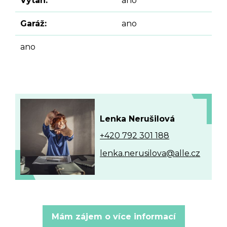
Výtah:
ano
Garáž:
ano
ano
Lenka Nerušilová
+420 792 301 188
lenka.nerusilova@alle.cz
Mám zájem o více informací