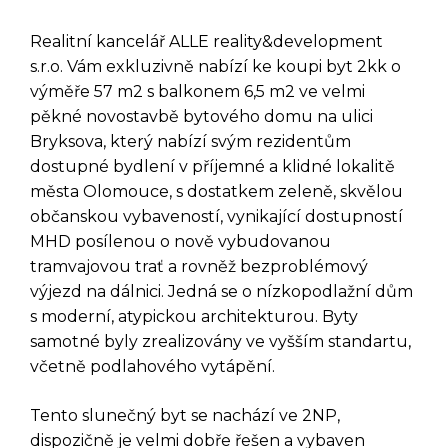
Realitní kancelář ALLE reality&development
s.r.o. Vám exkluzivně nabízí ke koupi byt 2kk o
výměře 57 m2 s balkonem 6,5 m2 ve velmi
pěkné novostavbě bytového domu na ulici
Bryksova, který nabízí svým rezidentům
dostupné bydlení v příjemné a klidné lokalitě
města Olomouce, s dostatkem zeleně, skvělou
občanskou vybaveností, vynikající dostupností
MHD posílenou o nově vybudovanou
tramvajovou trať a rovněž bezproblémový
výjezd na dálnici. Jedná se o nízkopodlažní dům
s moderní, atypickou architekturou. Byty
samotné byly zrealizovány ve vyšším standartu,
včetně podlahového vytápění.
Tento slunečný byt se nachází ve 2NP,
dispozičně je velmi dobře řešen a vybaven