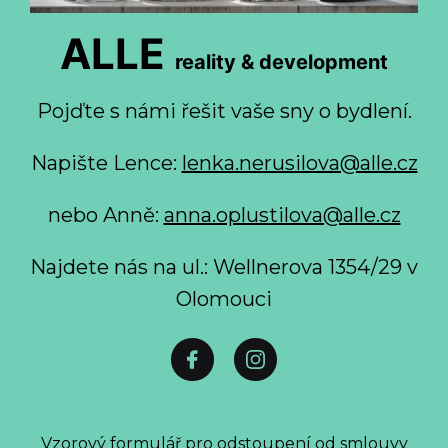
ALLE
reality & development
Pojďte s námi řešit vaše sny o bydlení.
Napište Lence:
lenka.nerusilova@alle.cz
nebo Anně:
anna.oplustilova@alle.cz
Najdete nás na ul.: Wellnerova 1354/29 v
Olomouci
Vzorový formulář pro odstoupení od smlouvy