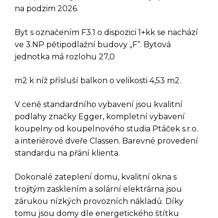
na podzim 2026.
Byt s označením F3.1 o dispozici 1+kk se nachází
ve 3.NP pětipodlažní budovy „F“. Bytová
jednotka má rozlohu 27,0
m2 k níž přísluší balkon o velikosti 4,53 m2.
V ceně standardního vybavení jsou kvalitní
podlahy značky Egger, kompletní vybavení
koupelny od koupelnového studia Ptáček s.r.o.
a interiérové dveře Classen. Barevné provedení
standardu na přání klienta.
DOTAZ K TÉTO
Dokonalé zateplení domu, kvalitní okna s
trojitým zasklením a solární elektrárna jsou
NEMOVITOSTI
zárukou nízkých provozních nákladů. Díky
tomu jsou domy dle energetického štítku