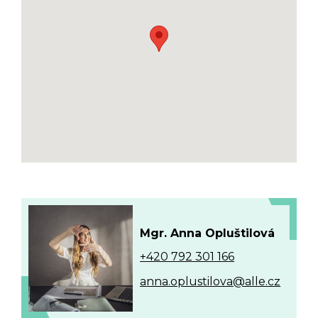
Mgr. Anna Opluštilová
+420 792 301 166
anna.oplustilova@alle.cz