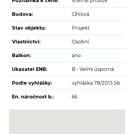
Poznámka k ceně:
včetně provize
Budova:
Cihlová
Stav objektu:
Projekt
Vlastnictví:
Osobní
Balkon:
ano
Ukazatel ENB:
B - Velmi úsporná
Podle vyhlášky:
vyhláška 78/2013 Sb
En. náročnost b.:
66