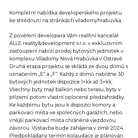
Kompletní nabídka developerského projektu
ke shlédnutí na stránkách viladomyhrabuvka.
Z pověření developera Vám realitní kancelář
ALLE reality&development s.r.o. v exkluzivním
zastoupení nabízí prodej bytových jednotek v
komplexu Viladomy Nová Hrabůvka v Ostravě.
Druhá etapa projektu se skládá ze dvou domů s
označením „E“ a „F“. Každý z domů nabídne 30
bytových jednotek dispozice 1+kk až 3+kk.
Všechny byty mají balkón nebo terasu, byty v
přízemí potom vlastní oplocené předzahrádky.
Ke každému bytu jsou k dispozici komory a
parkovací místa ve společných garážích, nebo
vnější parkovací místa chráněná vjezdovou
závorou. Výstavba bude zahájena v zimě 2024.
Předpokládaný termín kolaudace je plánován