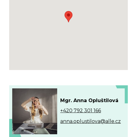
Mgr. Anna Opluštilová
+420 792 301 166
anna.oplustilova@alle.cz