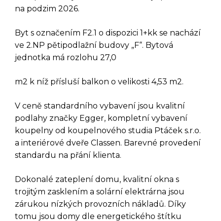
na podzim 2026.
Byt s označením F2.1 o dispozici 1+kk se nachází
ve 2.NP pětipodlažní budovy „F“. Bytová
jednotka má rozlohu 27,0
m2 k níž přísluší balkon o velikosti 4,53 m2.
V ceně standardního vybavení jsou kvalitní
podlahy značky Egger, kompletní vybavení
koupelny od koupelnového studia Ptáček s.r.o.
a interiérové dveře Classen. Barevné provedení
standardu na přání klienta.
DOTAZ K TÉTO
Dokonalé zateplení domu, kvalitní okna s
trojitým zasklením a solární elektrárna jsou
NEMOVITOSTI
zárukou nízkých provozních nákladů. Díky
tomu jsou domy dle energetického štítku