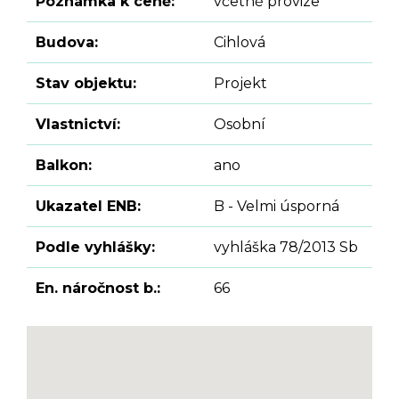
Poznámka k ceně:
včetně provize
Budova:
Cihlová
Stav objektu:
Projekt
Vlastnictví:
Osobní
Balkon:
ano
Ukazatel ENB:
B - Velmi úsporná
Podle vyhlášky:
vyhláška 78/2013 Sb
En. náročnost b.:
66