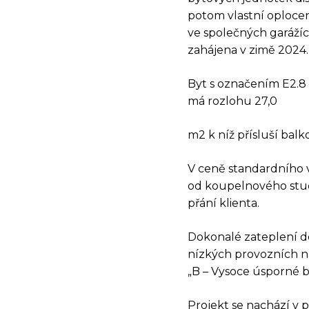
potom vlastní oploce
ve společných garáží
zahájena v zimě 2024
Byt s označením E2.8 
má rozlohu 27,0
m2 k níž přísluší balko
V ceně standardního 
DOT
od koupelnového studi
přání klienta.
Dokonalé zateplení do
nízkých provozních n
„B – Vysoce úsporné 
Projekt se nachází v 