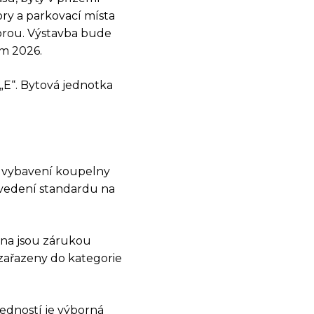
ry a parkovací místa
orou. Výstavba bude
im 2026.
„E“. Bytová jednotka
í vybavení koupelny
OSTI
ovedení standardu na
árna jsou zárukou
zařazeny do kategorie
ředností je výborná