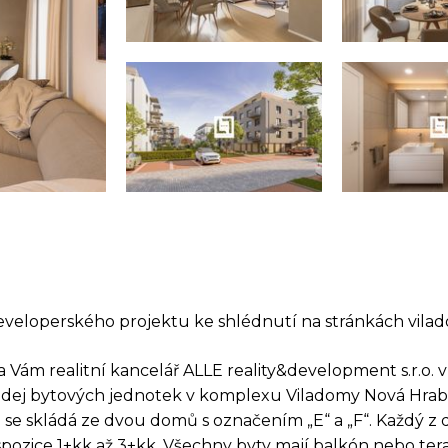
veloperského projektu ke shlédnutí na stránkách vila
 Vám realitní kancelář ALLE reality&development s.r.o. 
odej bytových jednotek v komplexu Viladomy Nová Hrab
 se skládá ze dvou domů s označením „E“ a „F“. Každý 
pozice 1+kk až 3+kk. Všechny byty mají balkón nebo tera