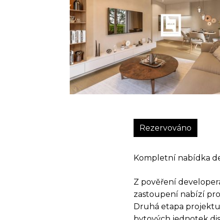
Rezervováno
Kompletní nabídka de
Z pověření developera
zastoupení nabízí pr
Druhá etapa projektu
bytových jednotek dis