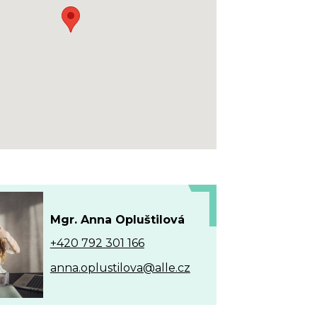
Mgr. Anna Opluštilová
+420 792 301 166
anna.oplustilova@alle.cz