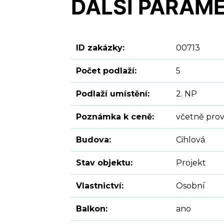
DALŠÍ PARAM
ID zakázky:
00713
Počet podlaží:
5
Podlaží umístění:
2. NP
Poznámka k ceně:
včetně prov
Budova:
Cihlová
Stav objektu:
Projekt
Vlastnictví:
Osobní
Balkon:
ano