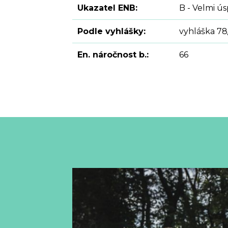
Ukazatel ENB:
B - Velmi ú
Podle vyhlášky:
vyhláška 78
En. náročnost b.:
66