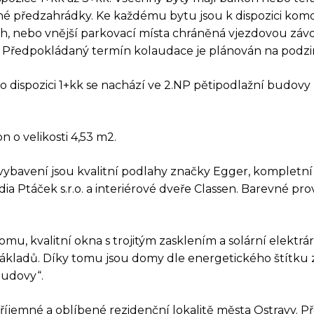
né předzahrádky. Ke každému bytu jsou k dispozici komo
ch, nebo vnější parkovací místa chráněná vjezdovou záv
. Předpokládaný termín kolaudace je plánován na podz
o dispozici 1+kk se nachází ve 2.NP pětipodlažní budovy 
n o velikosti 4,53 m2.
vybavení jsou kvalitní podlahy značky Egger, kompletn
AZ K TÉTO NEMOVIT
a Ptáček s.r.o. a interiérové dveře Classen. Barevné pr
mu, kvalitní okna s trojitým zasklením a solární elektr
ákladů. Díky tomu jsou domy dle energetického štítku 
budovy“.
příjemné a oblíbené rezidenční lokalitě města Ostravy. P