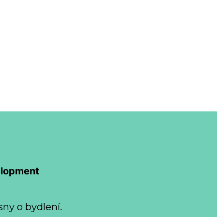
elopment
sny o bydlení.