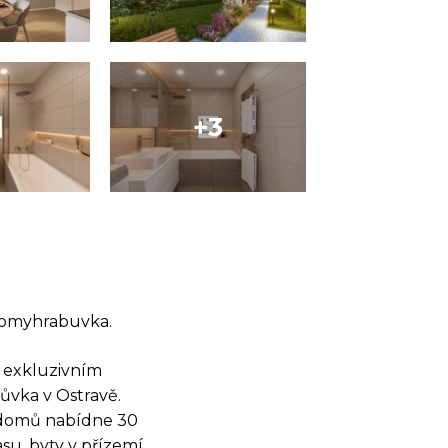
domyhrabuvka.
v exkluzivním
ůvka v Ostravě.
z domů nabídne 30
su, byty v přízemí