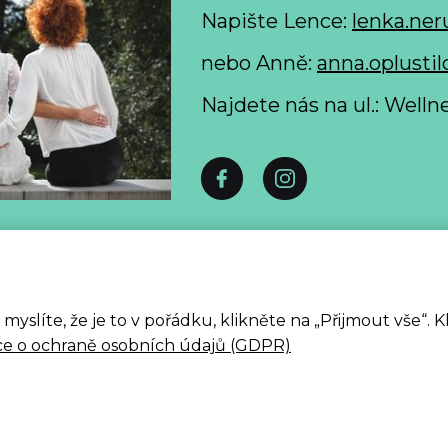
Napište Lence:
lenka.ner
nebo Anně:
anna.oplustil
Najdete nás na ul.: Well
 formulář pro odstoupení od smlouvy spotřebitelem ke
Zpracování osobních údajů
slíte, že je to v pořádku, klikněte na „Přijmout vše“. 
ALLE 2026
ce o ochraně osobních údajů (GDPR)