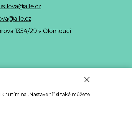
usilova@alle.cz
ova@alle.cz
nerova 1354/29 v Olomouci
 stažení
Kliknutím na „Nastavení“ si také můžete