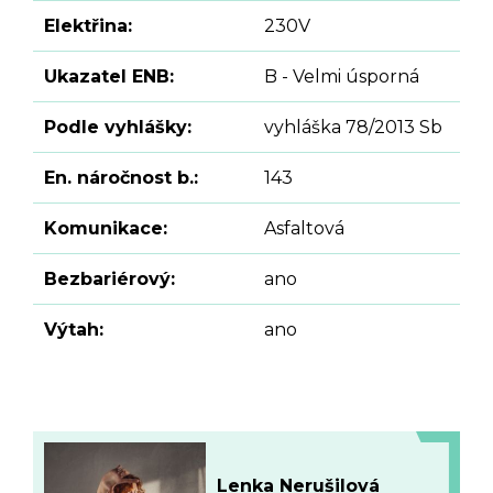
Elektřina:
230V
Ukazatel ENB:
B - Velmi úsporná
Podle vyhlášky:
vyhláška 78/2013 Sb
En. náročnost b.:
143
Komunikace:
Asfaltová
Bezbariérový:
ano
Výtah:
ano
Lenka Nerušilová