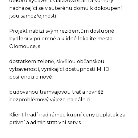
dekorů vybavení. Garážová stání a komory
nacházející se v suterénu domu k dokoupení
jsou samozřejmostí.
Projekt nabízí svým rezidentům dostupné
bydlení v příjemné a klidné lokalitě města
Olomouce, s
dostatkem zeleně, skvělou občanskou
vybaveností, vynikající dostupností MHD
posílenou o nově
DOTAZ K TÉTO
NEMOVITOSTI
budovanou tramvajovou trať a rovněž
bezproblémový výjezd na dálnici.
Klient hradí nad rámec kupní ceny poplatek za
právní a administrativní servis.