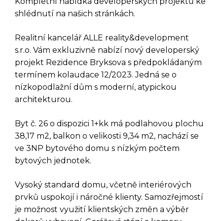
Kompletní nabídka developerských projektů ke
shlédnutí na našich stránkách.
Realitní kancelář ALLE reality&development
s.r.o. Vám exkluzivně nabízí nový developerský
projekt Rezidence Bryksova s předpokládaným
termínem kolaudace 12/2023. Jedná se o
nízkopodlažní dům s moderní, atypickou
architekturou.
Byt č. 26 o dispozici 1+kk má podlahovou plochu
38,17 m2, balkon o velikosti 9,34 m2, nachází se
ve 3NP bytového domu s nízkým počtem
bytových jednotek.
Vysoký standard domu, včetně interiérových
prvků uspokojí i náročné klienty. Samozřejmostí
je možnost využití klientských změn a výběr