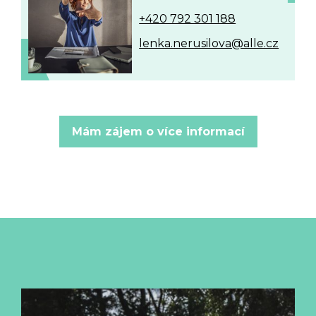
+420 792 301 188
lenka.nerusilova@alle.cz
Mám zájem o více informací