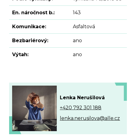
En. náročnost b.:
143
Komunikace:
Asfaltová
Bezbariérový:
ano
Výtah:
ano
Lenka Nerušilová
+420 792 301 188
lenka.nerusilova@alle.cz