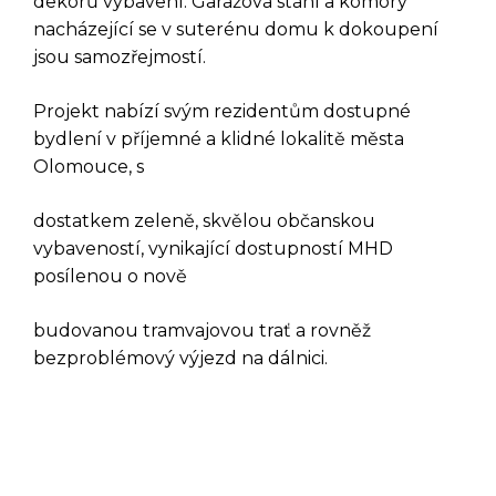
dekorů vybavení. Garážová stání a komory
nacházející se v suterénu domu k dokoupení
jsou samozřejmostí.
Projekt nabízí svým rezidentům dostupné
bydlení v příjemné a klidné lokalitě města
Olomouce, s
dostatkem zeleně, skvělou občanskou
DOTAZ K TÉTO
vybaveností, vynikající dostupností MHD
posílenou o nově
NEMOVITOSTI
budovanou tramvajovou trať a rovněž
bezproblémový výjezd na dálnici.