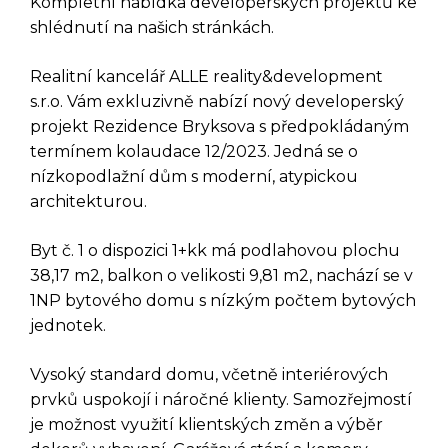
Kompletní nabídka developerských projektů ke
shlédnutí na našich stránkách.
Realitní kancelář ALLE reality&development
s.r.o. Vám exkluzivně nabízí nový developerský
projekt Rezidence Bryksova s předpokládaným
termínem kolaudace 12/2023. Jedná se o
nízkopodlažní dům s moderní, atypickou
architekturou.
Byt č. 1 o dispozici 1+kk má podlahovou plochu
38,17 m2, balkon o velikosti 9,81 m2, nachází se v
1NP bytového domu s nízkým počtem bytových
jednotek.
Vysoký standard domu, včetně interiérových
prvků uspokojí i náročné klienty. Samozřejmostí
je možnost využití klientských změn a výběr