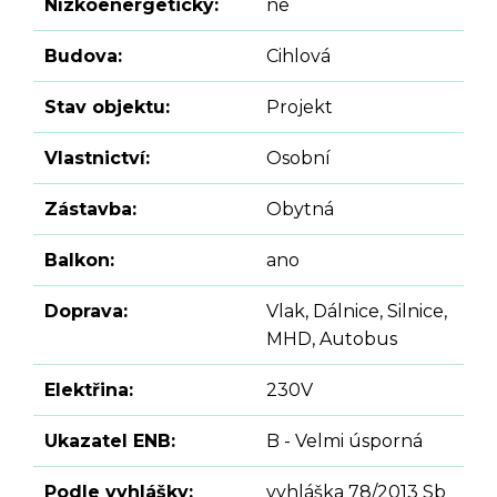
Nízkoenergetický:
ne
Budova:
Cihlová
Stav objektu:
Projekt
Vlastnictví:
Osobní
Zástavba:
Obytná
Balkon:
ano
Doprava:
Vlak, Dálnice, Silnice,
MHD, Autobus
Elektřina:
230V
Ukazatel ENB:
B - Velmi úsporná
Podle vyhlášky:
vyhláška 78/2013 Sb