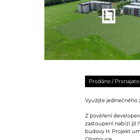
Prodáno / Pronajato
Využijte jedinečného 
Z pověření developera
zastoupení nabízí již
budovy H. Projekt um
Olomouce.