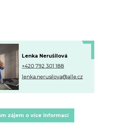
Lenka Nerušilová
+420 792 301 188
lenka.nerusilova@alle.cz
m zájem o více informací