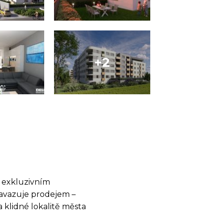
v exkluzivním
navazuje prodejem –
klidné lokalitě města