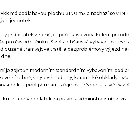
i 1+kk má podlahovou plochu 31,70 m2 a nachází se v 1
ých jednotek.
lity je dostatek zeleně, odpočinková zóna kolem přírod
 vše pro čas odpočinku. Skvělá občanská vybavenost, vyni
loužené tramvajové tratě, a bezproblémový výjezd na 
 dne.
ní je zajištěn moderním standardním vybavením: podla
AZ K TÉTO NEMOVIT
kové zárubně, vinylové podlahy, keramické obklady - vše 
ry k dokoupení jsou samozřejmostí. Vyberte si své vysně
 kupní ceny poplatek za právní a administrativní servis.