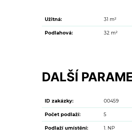
Užitná:
31 m²
Podlahová:
32 m²
DALŠÍ PARAM
ID zakázky:
00459
Počet podlaží:
5
Podlaží umístění:
1. NP