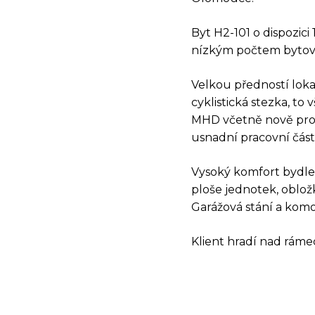
Byt H2-101 o dispozic
nízkým počtem bytov
Velkou předností loka
cyklistická stezka, to
MHD včetně nově prod
usnadní pracovní část
Vysoký komfort bydle
DOT
ploše jednotek, oblož
Garážová stání a komo
Klient hradí nad rámec