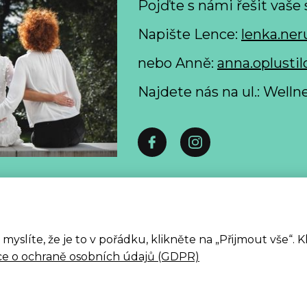
Pojďte s námi řešit vaše 
Napište Lence:
lenka.ner
nebo Anně:
anna.oplustil
Najdete nás na ul.: Well
 formulář pro odstoupení od smlouvy spotřebitelem ke
Zpracování osobních údajů
slíte, že je to v pořádku, klikněte na „Přijmout vše“. 
ALLE 2026
ce o ochraně osobních údajů (GDPR)