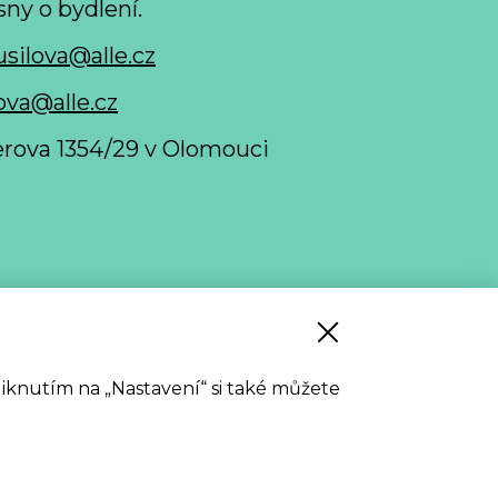
sny o bydlení.
usilova@alle.cz
ova@alle.cz
nerova 1354/29 v Olomouci
 stažení
Kliknutím na „Nastavení“ si také můžete