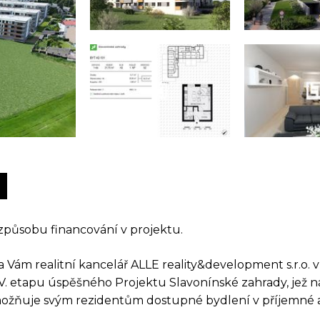
způsobu financování v projektu.
 Vám realitní kancelář ALLE reality&development s.r.o. 
 IV. etapu úspěšného Projektu Slavonínské zahrady, jež 
ožňuje svým rezidentům dostupné bydlení v příjemné a 