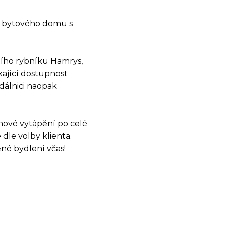
NP bytového domu s
ního rybníku Hamrys,
kající dostupnost
dálnici naopak
hové vytápění po celé
OSTI
dle volby klienta.
né bydlení včas!