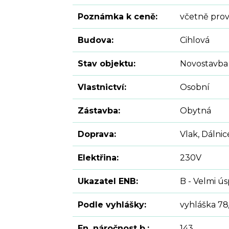
Poznámka k ceně:
včetně prov
Budova:
Cihlová
Stav objektu:
Novostavba
Vlastnictví:
Osobní
Zástavba:
Obytná
Doprava:
Vlak, Dálnic
Elektřina:
230V
Ukazatel ENB:
B - Velmi ú
Podle vyhlášky:
vyhláška 78
En. náročnost b.:
143