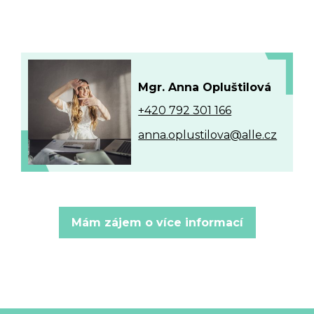
Mgr. Anna Opluštilová
+420 792 301 166
anna.oplustilova@alle.cz
Mám zájem o více informací