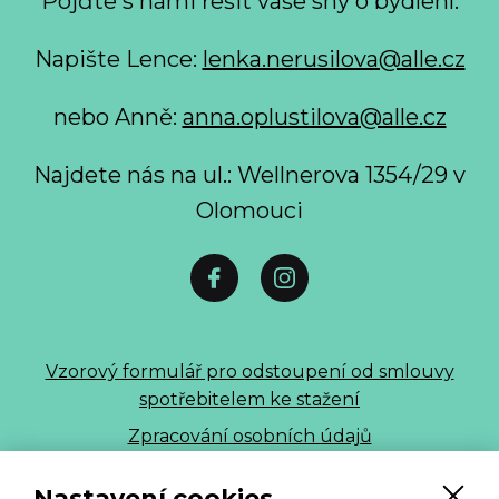
Pojďte s námi řešit vaše sny o bydlení.
Napište Lence:
lenka.nerusilova@alle.cz
nebo Anně:
anna.oplustilova@alle.cz
Najdete nás na ul.: Wellnerova 1354/29 v
Olomouci
Vzorový formulář pro odstoupení od smlouvy
spotřebitelem ke stažení
Zpracování osobních údajů
ALLE 2026
Nastavení cookies