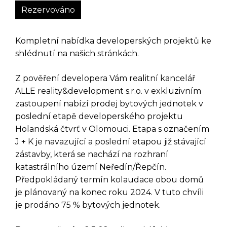
Rezervováno
Kompletní nabídka developerských projektů ke
shlédnutí na našich stránkách.
Z pověření developera Vám realitní kancelář
ALLE reality&development s.r.o. v exkluzivním
zastoupení nabízí prodej bytových jednotek v
poslední etapě developerského projektu
Holandská čtvrť v Olomouci. Etapa s označením
J + K je navazující a poslední etapou již stávající
zástavby, která se nachází na rozhraní
katastrálního území Neředín/Řepčín.
Předpokládaný termín kolaudace obou domů
je plánovaný na konec roku 2024. V tuto chvíli
je prodáno 75 % bytových jednotek.