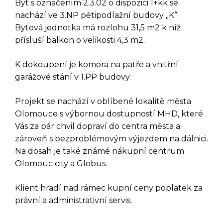
Byt s označením 2.3.02 o dispozici 1+kk se
nachází ve 3.NP pětipodlažní budovy „K“.
Bytová jednotka má rozlohu 31,5 m2 k níž
přísluší balkon o velikosti 4,3 m2.
K dokoupení je komora na patře a vnitřní
garážové stání v 1.PP budovy.
DOTAZ K TÉTO
NEMOVITOSTI
Projekt se nachází v oblíbené lokalitě města
Olomouce s výbornou dostupností MHD, které
Vás za pár chvil dopraví do centra města a
zároveň s bezproblémovým výjezdem na dálnici.
Na dosah je také známé nákupní centrum
Olomouc city a Globus.
Klient hradí nad rámec kupní ceny poplatek za
právní a administrativní servis.