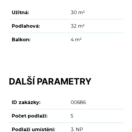
Užitná:
30 m²
Podlahová:
32 m²
Balkon:
4 m²
DALŠÍ PARAMETRY
ID zakázky:
00686
Počet podlaží:
5
Podlaží umístění:
3. NP