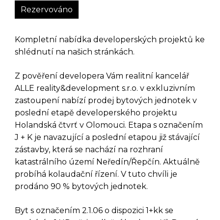
Rezervováno
Kompletní nabídka developerských projektů ke
shlédnutí na našich stránkách.
Z pověření developera Vám realitní kancelář
ALLE reality&development s.r.o. v exkluzivním
zastoupení nabízí prodej bytových jednotek v
poslední etapě developerského projektu
Holandská čtvrť v Olomouci. Etapa s označením
J + K je navazující a poslední etapou již stávající
zástavby, která se nachází na rozhraní
katastrálního území Neředín/Řepčín. Aktuálně
probíhá kolaudační řízení. V tuto chvíli je
prodáno 90 % bytových jednotek.
Byt s označením 2.1.06 o dispozici 1+kk se