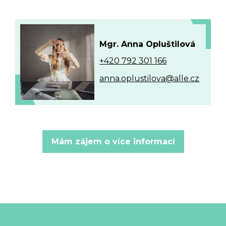
Mgr. Anna Opluštilová
+420 792 301 166
anna.oplustilova@alle.cz
Mám zájem o více informací