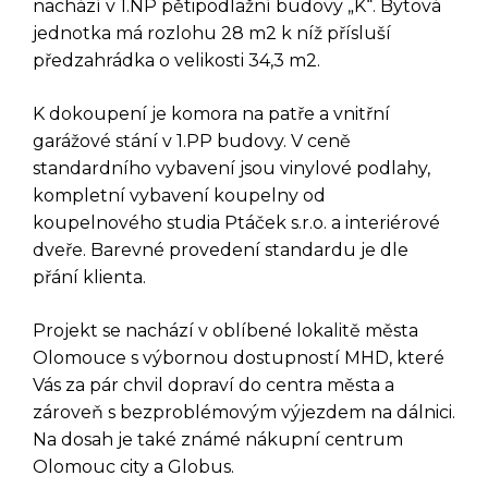
nachází v 1.NP pětipodlažní budovy „K“. Bytová
jednotka má rozlohu 28 m2 k níž přísluší
předzahrádka o velikosti 34,3 m2.
K dokoupení je komora na patře a vnitřní
garážové stání v 1.PP budovy. V ceně
standardního vybavení jsou vinylové podlahy,
kompletní vybavení koupelny od
koupelnového studia Ptáček s.r.o. a interiérové
dveře. Barevné provedení standardu je dle
přání klienta.
DOTAZ K TÉTO
Projekt se nachází v oblíbené lokalitě města
NEMOVITOSTI
Olomouce s výbornou dostupností MHD, které
Vás za pár chvil dopraví do centra města a
zároveň s bezproblémovým výjezdem na dálnici.
Na dosah je také známé nákupní centrum
Olomouc city a Globus.