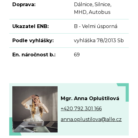
Doprava:
Dálnice, Silnice,
MHD, Autobus
Ukazatel ENB:
B - Velmi úsporná
Podle vyhlášky:
vyhláška 78/2013 Sb
En. náročnost b.:
69
Mgr. Anna Opluštilová
+420 792 301 166
anna.oplustilova@alle.cz