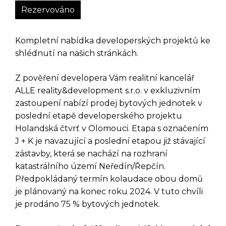
Rezervováno
Kompletní nabídka developerských projektů ke
shlédnutí na našich stránkách.
Z pověření developera Vám realitní kancelář
ALLE reality&development s.r.o. v exkluzivním
zastoupení nabízí prodej bytových jednotek v
poslední etapě developerského projektu
Holandská čtvrť v Olomouci. Etapa s označením
J + K je navazující a poslední etapou již stávající
zástavby, která se nachází na rozhraní
katastrálního území Neředín/Řepčín.
Předpokládaný termín kolaudace obou domů
je plánovaný na konec roku 2024. V tuto chvíli
je prodáno 75 % bytových jednotek.