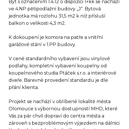
Byt s označením 1.4.12 o dispozici 1+kk se nachází
ve 4.NP pětipodlažní budovy „J“. Bytová
jednotka má rozlohu 31,5 m2 k níž přísluší
balkon o velikosti 4,3 m2.
K dokoupení je komora na patře a vnitřní
garážové stání v 1.PP budovy.
V ceně standardního vybavení jsou vinylové
DOTAZ K TÉTO
podlahy, kompletní vybavení koupelny od
koupelnového studia Ptáček s.r.o. a interiérové
NEMOVITOSTI
dveře. Barevné provedení standardu je dle
přání klienta.
Projekt se nachází v oblíbené lokalitě města
Olomouce s výbornou dostupností MHD, které
Vás za pár chvil dopraví do centra města a
zároveň s bezproblémovým výjezdem na dálnici.