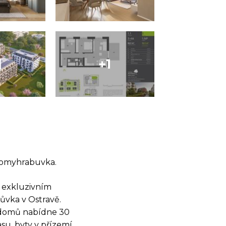
domyhrabuvka.
v exkluzivním
ůvka v Ostravě.
z domů nabídne 30
su, byty v přízemí