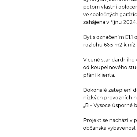
potom vlastní oploce
ve společných garážíc
zahájena v říjnu 2024
Byt s označením E1.1 
rozlohu 66,5 m2 k níž p
V ceně standardního 
od koupelnového studi
přání klienta.
DOT
Dokonalé zateplení do
nízkých provozních n
„B – Vysoce úsporné 
Projekt se nachází v 
občanská vybavenost a