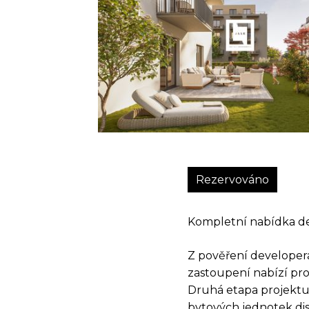
Rezervováno
Kompletní nabídka de
Z pověření developera
zastoupení nabízí pr
Druhá etapa projektu
bytových jednotek dis