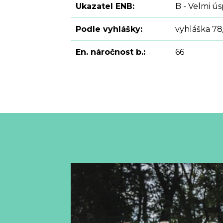
Ukazatel ENB:
B - Velmi ú
Podle vyhlášky:
vyhláška 78
En. náročnost b.:
66