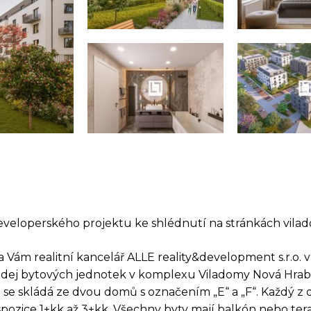
veloperského projektu ke shlédnutí na stránkách vila
 Vám realitní kancelář ALLE reality&development s.r.o. 
odej bytových jednotek v komplexu Viladomy Nová Hrab
 se skládá ze dvou domů s označením „E“ a „F“. Každý 
pozice 1+kk až 3+kk. Všechny byty mají balkón nebo tera