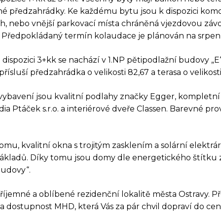
né předzahrádky. Ke každému bytu jsou k dispozici komo
h, nebo vnější parkovací místa chráněná vjezdovou závo
. Předpokládaný termín kolaudace je plánován na srpen
o dispozici 3+kk se nachází v 1.NP pětipodlažní budovy „
řísluší předzahrádka o velikosti 82,67 a terasa o velikost
vybavení jsou kvalitní podlahy značky Egger, kompletn
a Ptáček s.r.o. a interiérové dveře Classen. Barevné pr
AZ K TÉTO NEMOVIT
mu, kvalitní okna s trojitým zasklením a solární elektr
ákladů. Díky tomu jsou domy dle energetického štítku 
budovy“.
příjemné a oblíbené rezidenční lokalitě města Ostravy. P
 dostupnost MHD, která Vás za pár chvil dopraví do cen