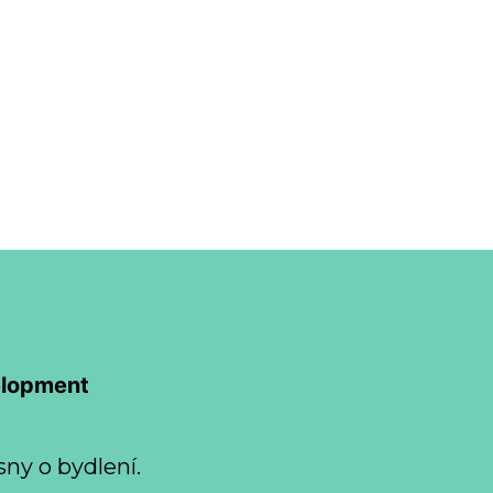
elopment
sny o bydlení.