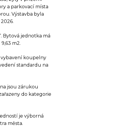
ry a parkovací místa
rou. Výstavba byla
 2026.
E“. Bytová jednotka má
i 9,63 m2.
í vybavení koupelny
ovedení standardu na
OSTI
árna jsou zárukou
zařazeny do kategorie
ředností je výborná
tra města.