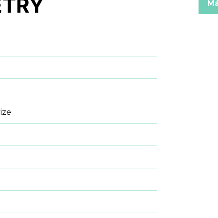
ETRY
Má
ize