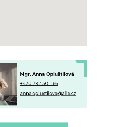
Mgr. Anna Opluštilová
+420 792 301 166
anna.oplustilova@alle.cz