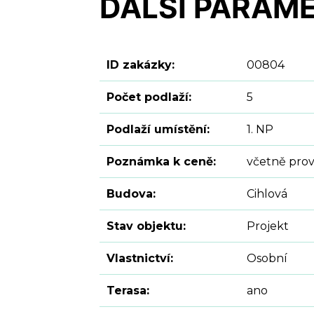
DALŠÍ PARAM
ID zakázky:
00804
Počet podlaží:
5
Podlaží umístění:
1. NP
Poznámka k ceně:
včetně prov
Budova:
Cihlová
Stav objektu:
Projekt
Vlastnictví:
Osobní
Terasa:
ano