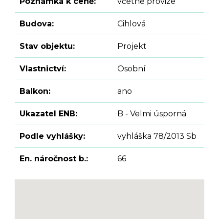
Poznámka k ceně:
včetně provize
Budova:
Cihlová
Stav objektu:
Projekt
Vlastnictví:
Osobní
Balkon:
ano
Ukazatel ENB:
B - Velmi úsporná
Podle vyhlášky:
vyhláška 78/2013 Sb
En. náročnost b.:
66