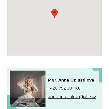
Mgr. Anna Opluštilová
+420 792 301 166
anna.oplustilova@alle.cz