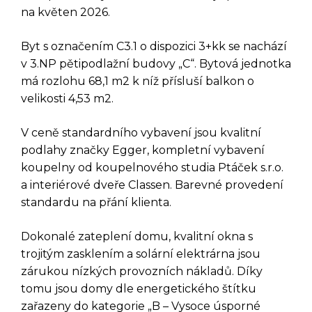
na květen 2026.
Byt s označením C3.1 o dispozici 3+kk se nachází
v 3.NP pětipodlažní budovy „C“. Bytová jednotka
má rozlohu 68,1 m2 k níž přísluší balkon o
velikosti 4,53 m2.
V ceně standardního vybavení jsou kvalitní
podlahy značky Egger, kompletní vybavení
koupelny od koupelnového studia Ptáček s.r.o.
a interiérové dveře Classen. Barevné provedení
standardu na přání klienta.
Dokonalé zateplení domu, kvalitní okna s
DOTAZ K TÉTO
trojitým zasklením a solární elektrárna jsou
zárukou nízkých provozních nákladů. Díky
NEMOVITOSTI
tomu jsou domy dle energetického štítku
zařazeny do kategorie „B – Vysoce úsporné