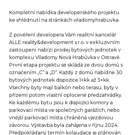
Kompletní nabídka developerského projektu
ke shlédnutí na stránkách viladomyhrabuvka.
Z pověření developera Vám realitní kancelář
ALLE reality&development s.r.o. v exkluzivním
zastoupení nabízí prodej bytových jednotek v
komplexu Viladomy Nová Hrabůvka v Ostravě.
První etapa projektu se skládá ze dvou domů s
označením „C“ a „D“. Každý z domů nabídne 30
bytových jednotek dispozice 1+kk až 3+kk.
Všechny byty mají balkón nebo terasu, byty v
přízemí potom vlastní oplocené předzahrádky.
Ke každému bytu jsou k dispozici komory a
parkovací místa ve společných garážích, nebo
vnější parkovací místa chráněná vjezdovou
závorou. Výstavba byla zahájena v říjnu 2024.
Předpokládaný termín kolaudace je plánován