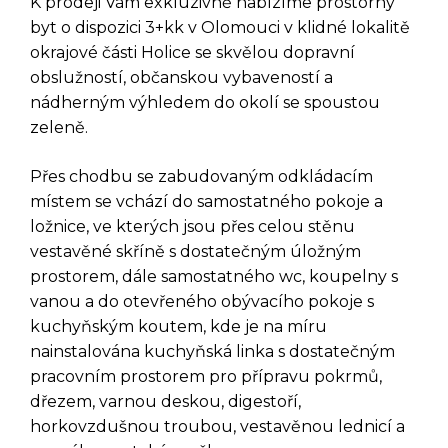
K prodeji Vám exkluzivně nabízíme prostorný
byt o dispozici 3+kk v Olomouci v klidné lokalitě
okrajové části Holice se skvělou dopravní
obslužností, občanskou vybaveností a
nádherným výhledem do okolí se spoustou
zeleně.
Přes chodbu se zabudovaným odkládacím
místem se vchází do samostatného pokoje a
ložnice, ve kterých jsou přes celou stěnu
vestavěné skříně s dostatečným úložným
prostorem, dále samostatného wc, koupelny s
vanou a do otevřeného obývacího pokoje s
kuchyňským koutem, kde je na míru
nainstalována kuchyňská linka s dostatečným
pracovním prostorem pro přípravu pokrmů,
dřezem, varnou deskou, digestoří,
horkovzdušnou troubou, vestavěnou lednicí a