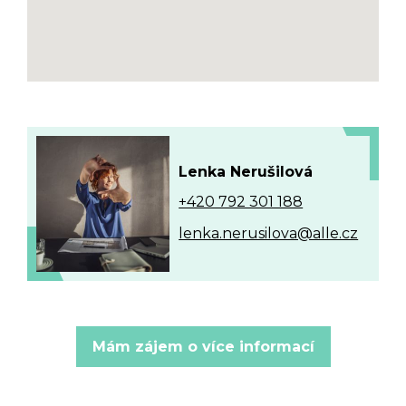
Lenka Nerušilová
+420 792 301 188
lenka.nerusilova@alle.cz
Mám zájem o více informací