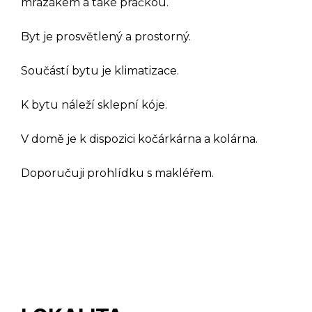
mrazákem a také pračkou.
Byt je prosvětlený a prostorný.
Součástí bytu je klimatizace.
K bytu náleží sklepní kóje.
DOTAZ K TÉTO
V domě je k dispozici kočárkárna a kolárna.
NEMOVITOSTI
Doporučuji prohlídku s makléřem.