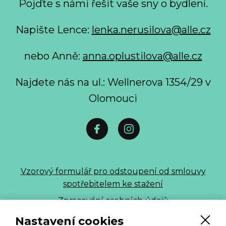
Pojďte s námi řešit vaše sny o bydlení.
Napište Lence:
lenka.nerusilova@alle.cz
nebo Anně:
anna.oplustilova@alle.cz
Najdete nás na ul.: Wellnerova 1354/29 v
Olomouci
Vzorový formulář pro odstoupení od smlouvy
spotřebitelem ke stažení
Zpracování osobních údajů
Nastavení cookies
ALLE 2026