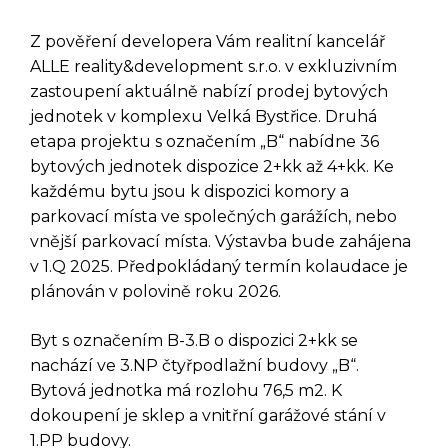
Z pověření developera Vám realitní kancelář
ALLE reality&development s.r.o. v exkluzivním
zastoupení aktuálně nabízí prodej bytových
jednotek v komplexu Velká Bystřice. Druhá
etapa projektu s označením „B“ nabídne 36
bytových jednotek dispozice 2+kk až 4+kk. Ke
každému bytu jsou k dispozici komory a
parkovací místa ve společných garážích, nebo
vnější parkovací místa. Výstavba bude zahájena
v 1.Q 2025. Předpokládaný termín kolaudace je
plánován v polovině roku 2026.
Byt s označením B-3.B o dispozici 2+kk se
nachází ve 3.NP čtyřpodlažní budovy „B“.
Bytová jednotka má rozlohu 76,5 m2. K
dokoupení je sklep a vnitřní garážové stání v
1.PP budovy.