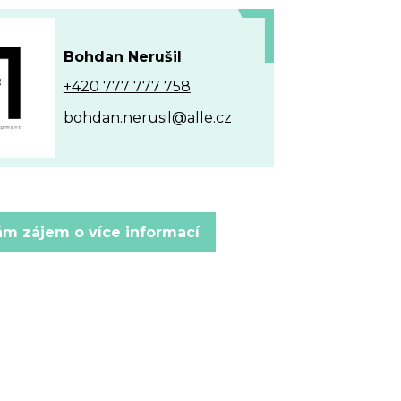
Bohdan Nerušil
+420 777 777 758
bohdan.nerusil@alle.cz
m zájem o více informací