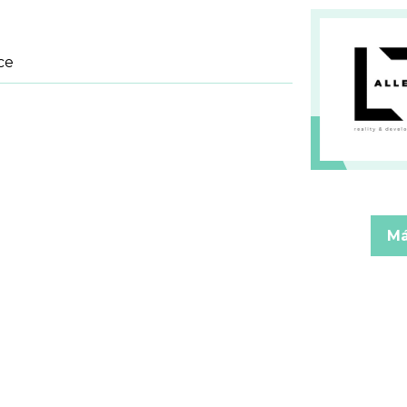
ce
Má