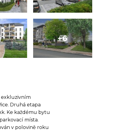
v exkluzivním
řice. Druhá etapa
+kk. Ke každému bytu
parkovací místa.
ován v polovině roku