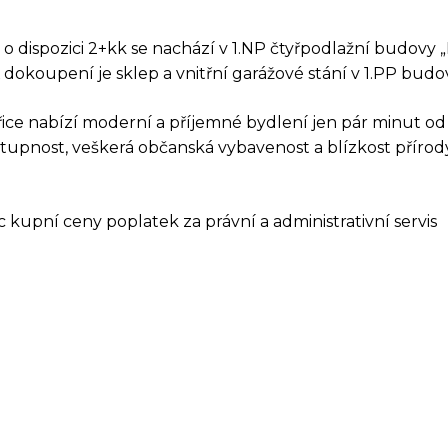
 o dispozici 2+kk se nachází v 1.NP čtyřpodlažní budovy 
 dokoupení je sklep a vnitřní garážové stání v 1.PP budo
AZ K TÉTO NEMOVIT
ice nabízí moderní a příjemné bydlení jen pár minut o
tupnost, veškerá občanská vybavenost a blízkost přírod
 kupní ceny poplatek za právní a administrativní servis