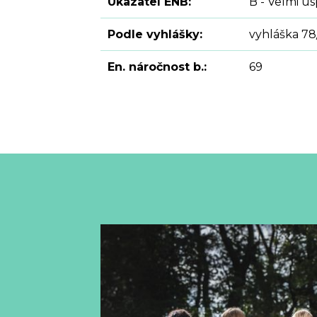
Ukazatel ENB:
B - Velmi ú
Podle vyhlášky:
vyhláška 78
En. náročnost b.:
69