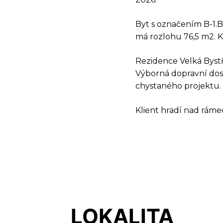
Byt s označením B-1.B
má rozlohu 76,5 m2. K
DOT
Rezidence Velká Bystř
Výborná dopravní dos
chystaného projektu.
Klient hradí nad rámec
LOKALITA