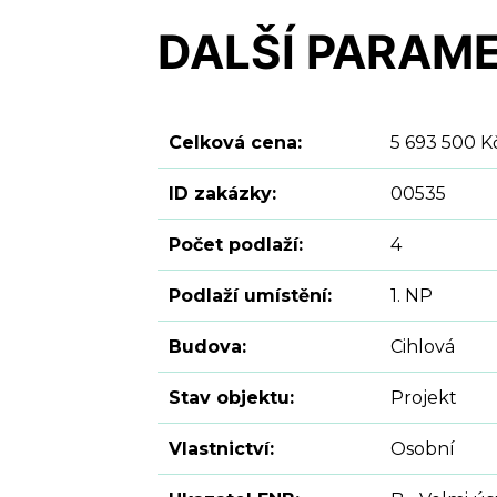
DALŠÍ PARAM
Celková cena:
5 693 500 K
ID zakázky:
00535
Počet podlaží:
4
Podlaží umístění:
1. NP
Budova:
Cihlová
Stav objektu:
Projekt
Vlastnictví:
Osobní