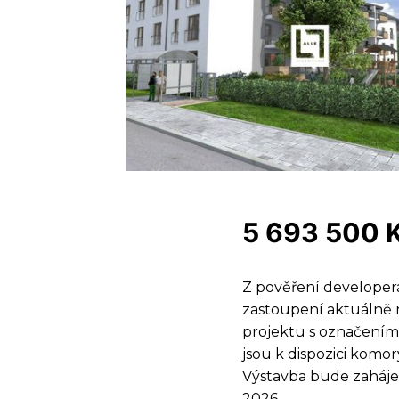
5 693 500 
Z pověření developera
zastoupení aktuálně 
projektu s označením
jsou k dispozici komor
Výstavba bude zaháje
2026.