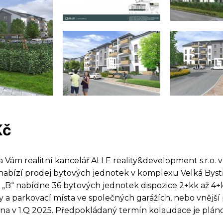
Kč
 Vám realitní kancelář ALLE reality&development s.r.o. 
nabízí prodej bytových jednotek v komplexu Velká Byst
 „B“ nabídne 36 bytových jednotek dispozice 2+kk až 4
y a parkovací místa ve společných garážích, nebo vnější 
na v 1.Q 2025. Předpokládaný termín kolaudace je plán