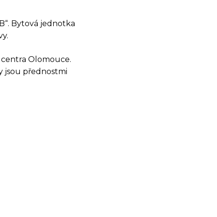
„B“. Bytová jednotka
vy.
OSTI
d centra Olomouce.
y jsou přednostmi