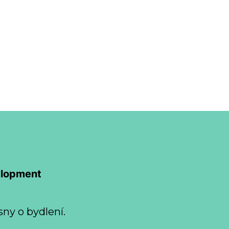
elopment
sny o bydlení.