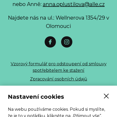
nebo Anně:
anna.oplustilova@alle.cz
Najdete nás na ul.: Wellnerova 1354/29 v
Olomouci
Vzorový formulář pro odstoupení od smlouvy
spotřebitelem ke stažení
Zpracování osobních údajů
ALLE 2026
Nastavení cookies
Na webu používáme cookies. Pokud si myslíte,
že je to v pořádku, klikněte na „Přijmout vše“.