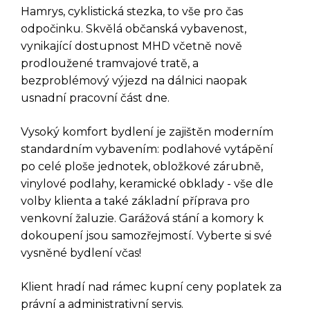
Hamrys, cyklistická stezka, to vše pro čas
odpočinku. Skvělá občanská vybavenost,
vynikající dostupnost MHD včetně nově
prodloužené tramvajové tratě, a
bezproblémový výjezd na dálnici naopak
usnadní pracovní část dne.
Vysoký komfort bydlení je zajištěn moderním
standardním vybavením: podlahové vytápění
po celé ploše jednotek, obložkové zárubně,
vinylové podlahy, keramické obklady - vše dle
DOTAZ K TÉTO
volby klienta a také základní příprava pro
NEMOVITOSTI
venkovní žaluzie. Garážová stání a komory k
dokoupení jsou samozřejmostí. Vyberte si své
vysněné bydlení včas!
Klient hradí nad rámec kupní ceny poplatek za
právní a administrativní servis.