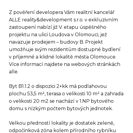
Z pověření developera Vám realitní kancelář
ALLE reality&development s.r.o. v exkluzivním
zastoupení nabízí již V. etapu úspěšného
projektu na ulici Loudova v Olomouci, jež
navazuje prodejem – budovy B. Projekt
umožňuje svým rezidentům dostupné bydlení
v příjemné a klidné lokalitě města Olomouce.
Více informací najdete na webových stránkách
alle.
Byt B1.1.2 o dispozici 2+kk má podlahovou
plochu 53,5 m², terasa o velikosti 10 m² a zahrada
o velikosti 20 m2 se nachází v 1.NP bytového
domu s nízkým počtem bytových jednotek.
Velkou předností lokality je dostatek zeleně,
odpočinková zóna kolem přírodního rybníku