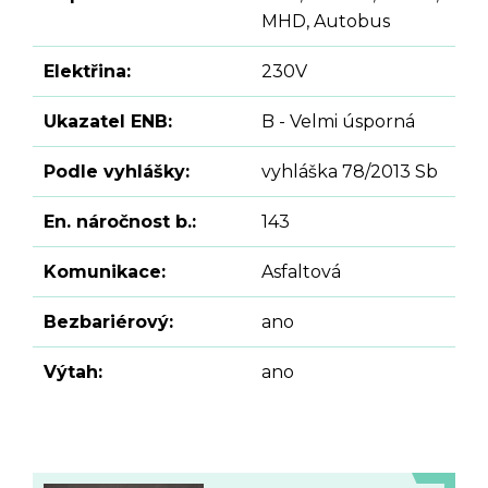
MHD, Autobus
Elektřina:
230V
Ukazatel ENB:
B - Velmi úsporná
Podle vyhlášky:
vyhláška 78/2013 Sb
En. náročnost b.:
143
Komunikace:
Asfaltová
Bezbariérový:
ano
Výtah:
ano