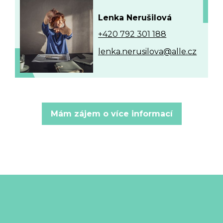
Lenka Nerušilová
+420 792 301 188
lenka.nerusilova@alle.cz
Mám zájem o více informací