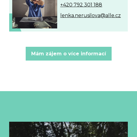
+420 792 301 188
lenka.nerusilova@alle.cz
Mám zájem o více informací