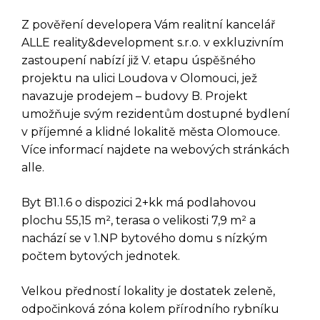
Z pověření developera Vám realitní kancelář
ALLE reality&development s.r.o. v exkluzivním
zastoupení nabízí již V. etapu úspěšného
projektu na ulici Loudova v Olomouci, jež
navazuje prodejem – budovy B. Projekt
umožňuje svým rezidentům dostupné bydlení
v příjemné a klidné lokalitě města Olomouce.
Více informací najdete na webových stránkách
alle.
Byt B1.1.6 o dispozici 2+kk má podlahovou
plochu 55,15 m², terasa o velikosti 7,9 m² a
nachází se v 1.NP bytového domu s nízkým
počtem bytových jednotek.
Velkou předností lokality je dostatek zeleně,
odpočinková zóna kolem přírodního rybníku