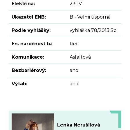
Elektřina:
230V
Ukazatel ENB:
B - Velmi úsporná
Podle vyhlášky:
vyhláška 78/2013 Sb
En. náročnost b.:
143
Komunikace:
Asfaltová
Bezbariérový:
ano
Výtah:
ano
Lenka Nerušilová