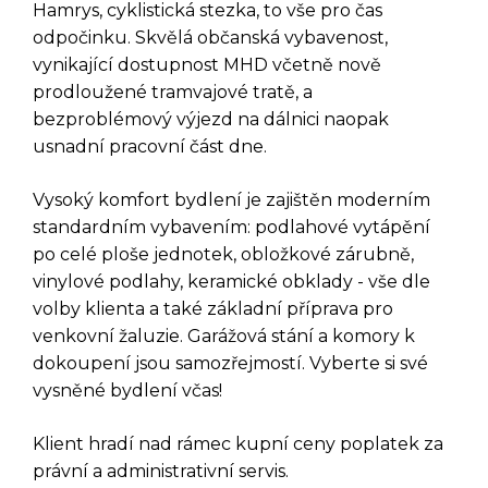
Hamrys, cyklistická stezka, to vše pro čas
odpočinku. Skvělá občanská vybavenost,
vynikající dostupnost MHD včetně nově
prodloužené tramvajové tratě, a
bezproblémový výjezd na dálnici naopak
usnadní pracovní část dne.
Vysoký komfort bydlení je zajištěn moderním
standardním vybavením: podlahové vytápění
po celé ploše jednotek, obložkové zárubně,
DOTAZ K TÉTO
vinylové podlahy, keramické obklady - vše dle
volby klienta a také základní příprava pro
NEMOVITOSTI
venkovní žaluzie. Garážová stání a komory k
dokoupení jsou samozřejmostí. Vyberte si své
vysněné bydlení včas!
Klient hradí nad rámec kupní ceny poplatek za
právní a administrativní servis.