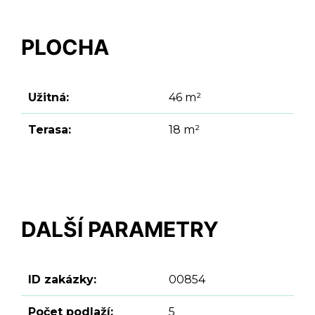
PLOCHA
Užitná:
46 m²
Terasa:
18 m²
DALŠÍ PARAMETRY
ID zakázky:
00854
Počet podlaží:
5