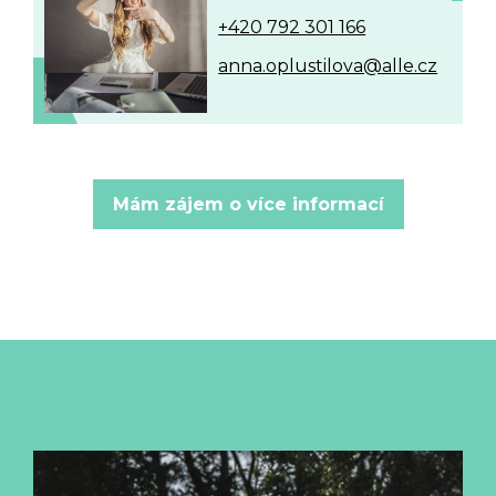
+420 792 301 166
anna.oplustilova@alle.cz
Mám zájem o více informací