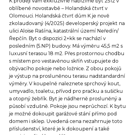
K prodeji Vám exkluzivně nabízíme byt 2512 v
oblíbené novostavbě – Holandská čtvrť v
Olomouci. Holandská čtvrť dům K je nově
zkolaudovaný (4/2025) developerský projekt na
ulici Aloise Rašína, katastrální území Neředín/
Řepčín. Byt o dispozici 2+kk se nachází v
posledním (5.NP) budovy. Má výměru 45,5 m2 s
luxusní terasou 18 m2. Přes prostornou chodbu
s místem pro vestavěnou skříň vstupujete do
obývacího pokoje nebo ložnice. Z obou pokojů
je výstup na prosluněnou terasu nadstandardní
výměry. V koupelně naleznete sprchový kout,
umyvadlo, toaletu, přívod pro pračku a sušičku
a otopný žebřík. Byt je nádherně prosluněný a
působí vzdušně. Pokoje jsou neprůchozí. K bytu
je možné dokoupit garážové stání přímo pod
domem i sklep. Uvedená cena nezahrnuje toto
příslušenství, které je k dokoupení a také