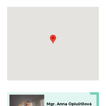
Mgr. Anna Opluštilová