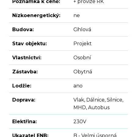
Poznámka k ceně:
+ provize RK
Nízkoenergetický:
ne
Budova:
Cihlová
Stav objektu:
Projekt
Vlastnictví:
Osobní
Zástavba:
Obytná
Lodžie:
ano
Doprava:
Vlak, Dálnice, Silnice,
MHD, Autobus
Elektřina:
230V
Ukazatel ENB:
B - Velmi úsporná