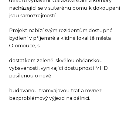
dekorů vybavení. Garážová stání a komory
nacházející se v suterénu domu k dokoupení
jsou samozřejmostí.
Projekt nabízí svým rezidentům dostupné
bydlení v příjemné a klidné lokalitě města
Olomouce, s
dostatkem zeleně, skvělou občanskou
vybaveností, vynikající dostupností MHD
DOTAZ K TÉTO
posílenou o nově
NEMOVITOSTI
budovanou tramvajovou trať a rovněž
bezproblémový výjezd na dálnici.