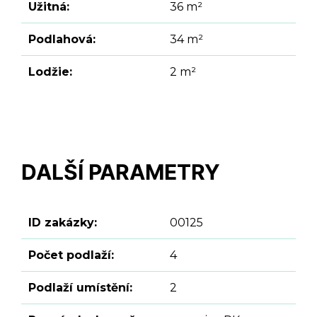
Užitná:
36 m²
Podlahová:
34 m²
Lodžie:
2 m²
DALŠÍ PARAMETRY
ID zakázky:
00125
Počet podlaží:
4
Podlaží umístění:
2