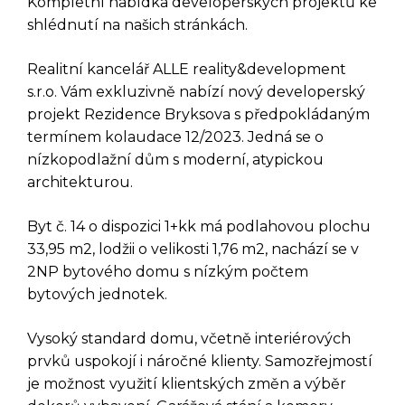
Kompletní nabídka developerských projektů ke
shlédnutí na našich stránkách.
Realitní kancelář ALLE reality&development
s.r.o. Vám exkluzivně nabízí nový developerský
projekt Rezidence Bryksova s předpokládaným
termínem kolaudace 12/2023. Jedná se o
nízkopodlažní dům s moderní, atypickou
architekturou.
Byt č. 14 o dispozici 1+kk má podlahovou plochu
33,95 m2, lodžii o velikosti 1,76 m2, nachází se v
2NP bytového domu s nízkým počtem
bytových jednotek.
Vysoký standard domu, včetně interiérových
prvků uspokojí i náročné klienty. Samozřejmostí
je možnost využití klientských změn a výběr