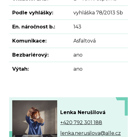
Podle vyhlášky:
vyhláška 78/2013 Sb
En. náročnost b.:
143
Komunikace:
Asfaltová
Bezbariérový:
ano
Výtah:
ano
Lenka Nerušilová
+420 792 301 188
lenka.nerusilova@alle.cz