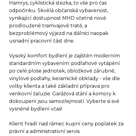
Hamrys, cyklistická stezka, to vše pro čas
odpočinku. Skvělá občanská vybavenost,
vynikající dostupnost MHD včetně nově
prodloužené tramvajové tratě, a
bezproblémový výjezd na dálnici naopak
usnadní pracovní část dne.
Vysoký komfort bydlení je zajištěn moderním
standardním vybavením: podlahové vytápění
po celé ploše jednotek, obložkové zárubně,
vinylové podlahy, keramické obklady - vše dle
DOTAZ K TÉTO
volby klienta a také základní příprava pro
NEMOVITOSTI
venkovní žaluzie. Garážová stání a komory k
dokoupení jsou samozřejmostí. Vyberte si své
vysněné bydlení včas!
Klient hradí nad rámec kupní ceny poplatek za
právní a administrativní servis.