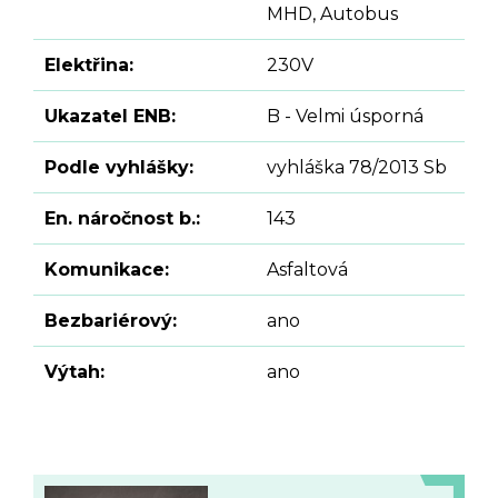
MHD, Autobus
Elektřina:
230V
Ukazatel ENB:
B - Velmi úsporná
Podle vyhlášky:
vyhláška 78/2013 Sb
En. náročnost b.:
143
Komunikace:
Asfaltová
Bezbariérový:
ano
Výtah:
ano