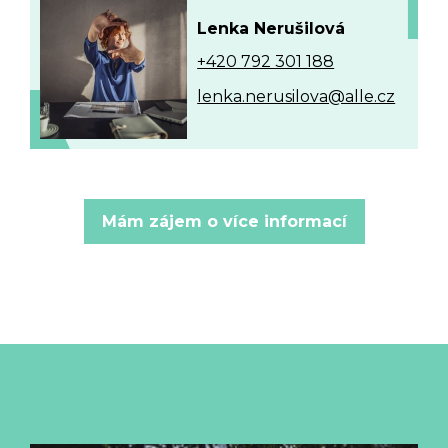
Lenka Nerušilová
+420 792 301 188
lenka.nerusilova@alle.cz
Mám zájem o více informací